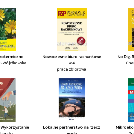
erotermiczne
Nowoczesne biuro rachunkowe
No Dig. 
-Wójcikowska...
w.4
Char
praca zbiorowa
ll! Wykorzystanie
Lokalne partnerstwo na rzecz
Mikroeko
limatu...
wody
To