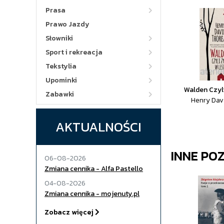
Prasa
Prawo Jazdy
Słowniki
Sport i rekreacja
Tekstylia
Upominki
Walden Czyli
Zabawki
Henry Dav
AKTUALNOŚCI
INNE PO
06-08-2026
Zmiana cennika - Alfa Pastello
04-08-2026
Zmiana cennika - mojenuty.pl
Zobacz więcej