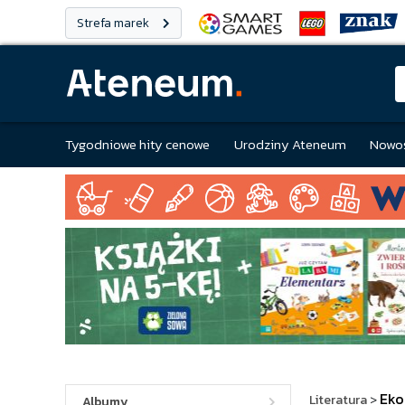
Strefa marek
Tygodniowe hity cenowe
Urodziny Ateneum
Nowoś
Eko
Literatura
>
Albumy