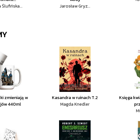
 Ślufińska...
Jarosław Gryz...
MY
ki zmieniają w
Kasandra w ruinach T.2
Księga kwi
ejów 440ml
Magda Knedler
prz
Mi