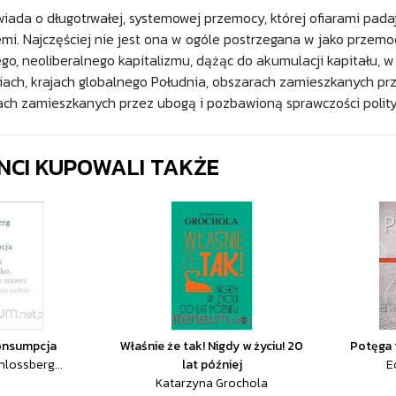
iada o długotrwałej, systemowej przemocy, której ofiarami pad
mi. Najczęściej nie jest ona w ogóle postrzegana w jako przemo
go, neoliberalnego kapitalizmu, dążąc do akumulacji kapitału, w 
ach, krajach globalnego Południa, obszarach zamieszkanych pr
iach zamieszkanych przez ubogą i pozbawioną sprawczości polity
ENCI KUPOWALI TAKŻE
onsumpcja
Właśnie że tak! Nigdy w życiu! 20
Potęga 
hlossberg...
lat później
E
Katarzyna Grochola