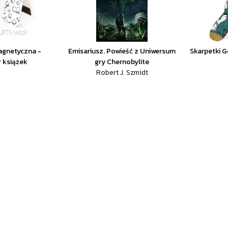
agnetyczna -
Emisariusz. Powieść z Uniwersum
Skarpetki G
 książek
gry Chernobylite
Robert J. Szmidt