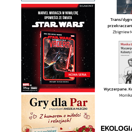
Trans/dygre
przekraczani
Zbigniew 
Wyczerpane. Ko
Monik
EKOLOGI