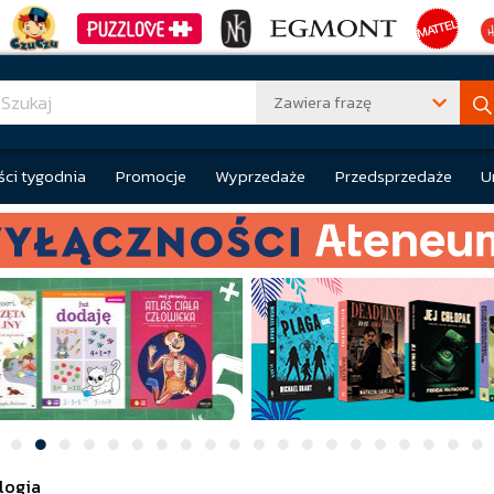
Zawiera frazę
ci tygodnia
Promocje
Wyprzedaże
Przedsprzedaże
U
logia