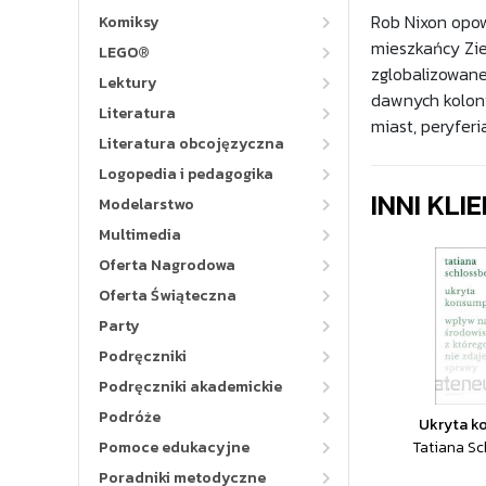
Rob Nixon opow
Komiksy
mieszkańcy Zie
LEGO®
zglobalizowane
Lektury
dawnych koloni
Literatura
miast, peryfer
Literatura obcojęzyczna
Logopedia i pedagogika
INNI KLI
Modelarstwo
Multimedia
Oferta Nagrodowa
Oferta Świąteczna
Party
Podręczniki
Podręczniki akademickie
Podróże
Ukryta k
Pomoce edukacyjne
Tatiana Sc
Poradniki metodyczne