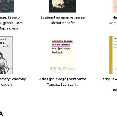
sje. Eseje o
Szaleństwo upamiętniania
Hi
u granic. Tom
Michał Mencfel
Domi
Majchrowski
biety i choroby
Atlas [polskiego] bezformia
Jerzy Jaw
a Ładoń
Tomasz Szerszeń...
Ja
A