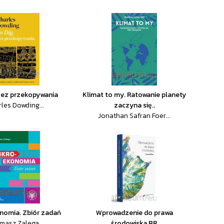
Bez przekopywania
Klimat to my. Ratowanie planety
les Dowding...
zaczyna się..
Jonathan Safran Foer...
nomia. Zbiór zadań
Wprowadzenie do prawa
masz Zalega
środowiska BR