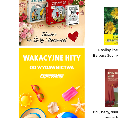
Rośliny ks
Barbara Sudnik
Drill, baby, dri
zmian k