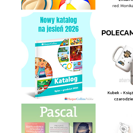
red. Monika
POLECA
Kubek - Książ
czarodzi