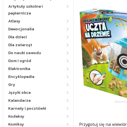
Artykuły szkolne i
papiernicze
Atlasy
Dewocjonalia
Dla dzieci
Dla zwierząt
Do nauki zawodu
Dom i ogród
Elektronika
Encyklopedie
Gry
Języki obce
Kalendarze
Karnety i pocztówki
Kodeksy
Przygotuj się na wiewió
Komiksy