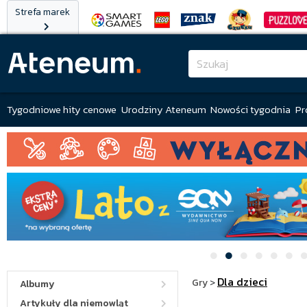
Strefa marek
Tygodniowe hity cenowe
Urodziny Ateneum
Nowości tygodnia
Pr
Dla dzieci
Gry
>
Albumy
Artykuły dla niemowląt