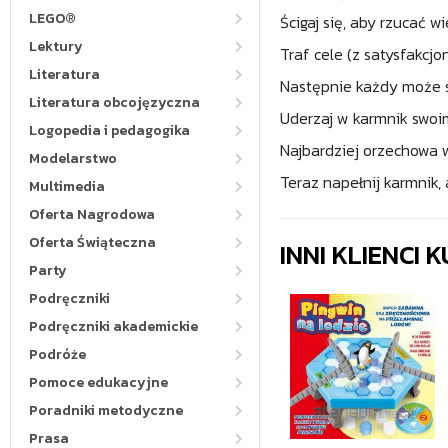
LEGO®
Ścigaj się, aby rzucać 
Lektury
Traf cele (z satysfakcj
Literatura
Następnie każdy może s
Literatura obcojęzyczna
Uderzaj w karmnik swoim
Logopedia i pedagogika
Najbardziej orzechowa 
Modelarstwo
Teraz napełnij ka
Multimedia
Oferta Nagrodowa
Oferta Świąteczna
INNI KLIENCI
Party
Podręczniki
Podręczniki akademickie
Podróże
Pomoce edukacyjne
Poradniki metodyczne
Prasa