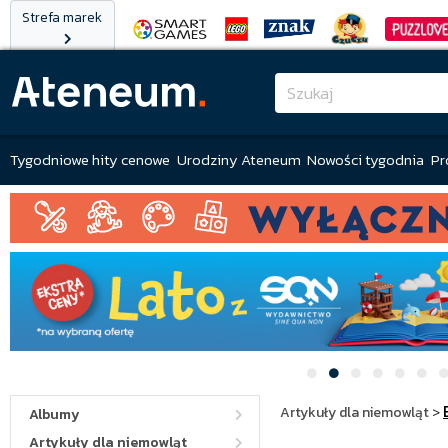
Strefa marek
Tygodniowe hity cenowe
Urodziny Ateneum
Nowości tygodnia
Pr
Artykuły dla niemowląt
>
Albumy
Artykuły dla niemowląt