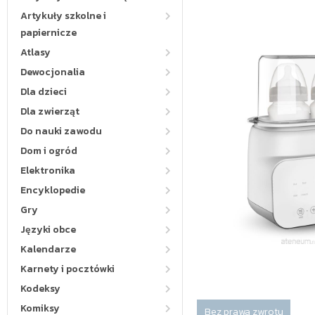
Artykuły szkolne i
papiernicze
Atlasy
Dewocjonalia
Dla dzieci
Dla zwierząt
Do nauki zawodu
Dom i ogród
Elektronika
Encyklopedie
Gry
Języki obce
Kalendarze
Karnety i pocztówki
Kodeksy
Komiksy
Bez prawa zwrotu