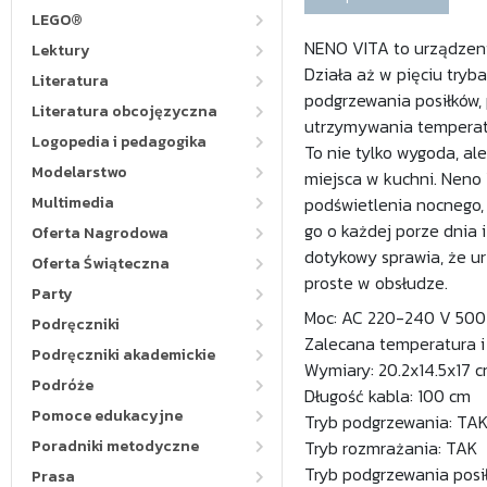
LEGO®
NENO VITA to urządzeni
Lektury
Działa aż w pięciu trybac
Literatura
podgrzewania posiłków,
Literatura obcojęzyczna
utrzymywania temperat
Logopedia i pedagogika
To nie tylko wygoda, al
Modelarstwo
miejsca w kuchni. Nen
Multimedia
podświetlenia nocnego,
go o każdej porze dnia 
Oferta Nagrodowa
dotykowy sprawia, że ur
Oferta Świąteczna
proste w obsłudze.
Party
Moc: AC 220-240 V 500
Podręczniki
Zalecana temperatura i
Podręczniki akademickie
Wymiary: 20.2x14.5x17 
Podróże
Długość kabla: 100 cm
Pomoce edukacyjne
Tryb podgrzewania: TA
Poradniki metodyczne
Tryb rozmrażania: TAK
Tryb podgrzewania posi
Prasa