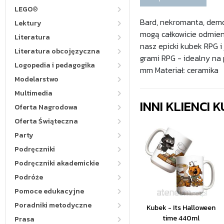
LEGO®
Bard, nekromanta, demo
Lektury
mogą całkowicie odmieni
Literatura
nasz epicki kubek RPG i 
Literatura obcojęzyczna
grami RPG - idealny na 
Logopedia i pedagogika
mm Materiał: ceramika
Modelarstwo
Multimedia
INNI KLIENCI
Oferta Nagrodowa
Oferta Świąteczna
Party
Podręczniki
Podręczniki akademickie
Podróże
Pomoce edukacyjne
Poradniki metodyczne
Kubek - Its Halloween
time 440ml
Prasa