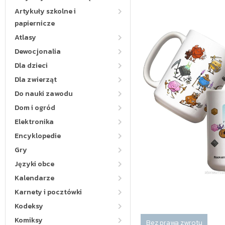
Artykuły szkolne i
papiernicze
Atlasy
Dewocjonalia
Dla dzieci
Dla zwierząt
Do nauki zawodu
Dom i ogród
Elektronika
Encyklopedie
Gry
Języki obce
Kalendarze
Karnety i pocztówki
Kodeksy
Komiksy
Bez prawa zwrotu