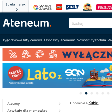
Strefa marek
Tygodniowe hity cenowe
Urodziny Ateneum
Nowości tygodnia
Pr
Kubki
Upominki
>
Albumy
Artykuły dla niemowląt