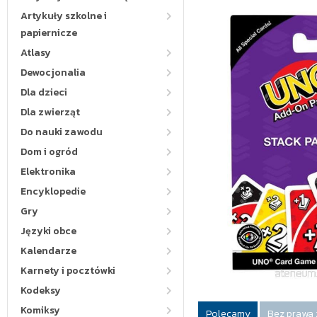
Artykuły szkolne i
papiernicze
Atlasy
Dewocjonalia
Dla dzieci
Dla zwierząt
Do nauki zawodu
Dom i ogród
Elektronika
Encyklopedie
Gry
Języki obce
Kalendarze
Karnety i pocztówki
Kodeksy
Komiksy
Polecamy
Bez prawa 