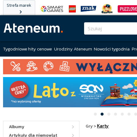
Strefa marek
Tygodniowe hity cenowe
Urodziny Ateneum
Nowości tygodnia
Pr
Karty
Gry
>
Albumy
Artykuły dla niemowląt