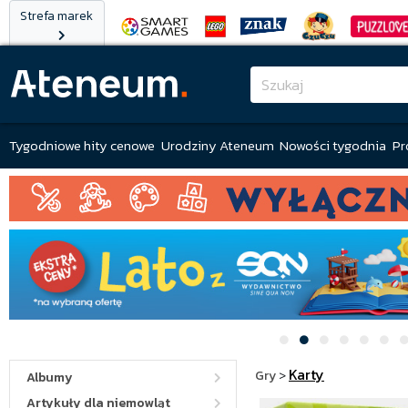
Strefa marek
Tygodniowe hity cenowe
Urodziny Ateneum
Nowości tygodnia
Pr
Karty
Gry
>
Albumy
Artykuły dla niemowląt