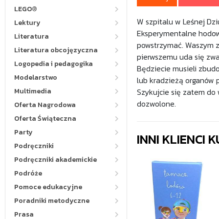
LEGO®
W szpitalu w Leśnej Dzi
Lektury
Eksperymentalne hodowl
Literatura
powstrzymać. Waszym za
Literatura obcojęzyczna
pierwszemu uda się zwa
Logopedia i pedagogika
Będziecie musieli zbudo
Modelarstwo
lub kradzieżą organów 
Multimedia
Szykujcie się zatem do w
dozwolone.
Oferta Nagrodowa
Oferta Świąteczna
Party
INNI KLIENCI
Podręczniki
Podręczniki akademickie
Podróże
Pomoce edukacyjne
Poradniki metodyczne
Prasa