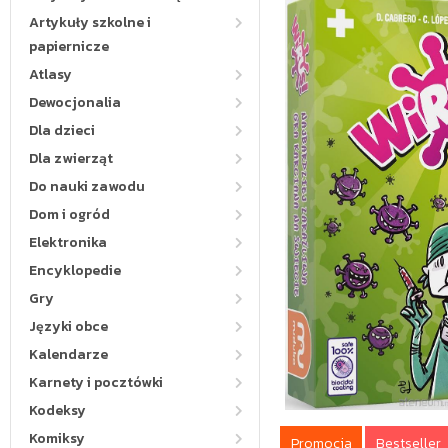
Artykuły szkolne i
papiernicze
Atlasy
Dewocjonalia
Dla dzieci
Dla zwierząt
Do nauki zawodu
Dom i ogród
Elektronika
Encyklopedie
Gry
Języki obce
Kalendarze
Karnety i pocztówki
Kodeksy
Komiksy
Promocja
Bestseller