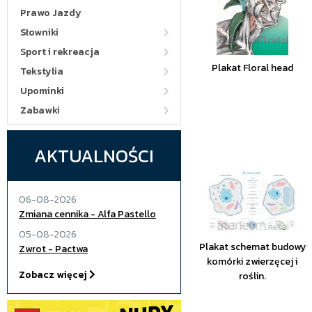
Prawo Jazdy
Słowniki
Sport i rekreacja
Plakat Floral head
Tekstylia
Upominki
Zabawki
AKTUALNOŚCI
06-08-2026
Zmiana cennika - Alfa Pastello
05-08-2026
Plakat schemat budowy
Zwrot - Pactwa
komórki zwierzęcej i
Zobacz więcej
roślin.