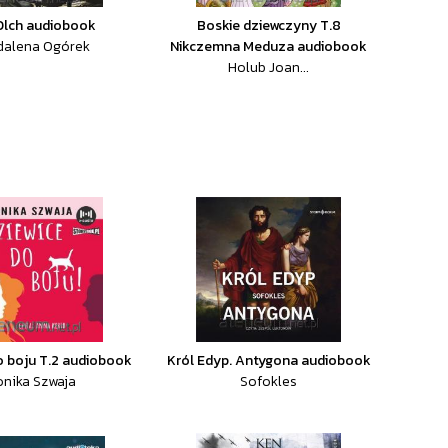
Olch audiobook
Boskie dziewczyny T.8
dalena Ogórek
Nikczemna Meduza audiobook
Holub Joan...
o boju T.2 audiobook
Król Edyp. Antygona audiobook
nika Szwaja
Sofokles