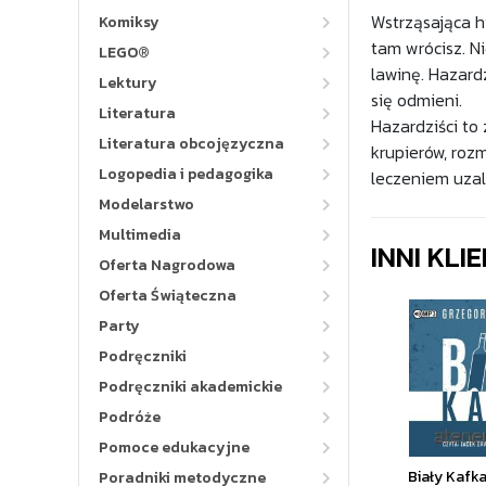
Wstrząsająca hi
Komiksy
tam wrócisz. Ni
LEGO®
lawinę. Hazard
Lektury
się odmieni.
Literatura
Hazardziści to 
Literatura obcojęzyczna
krupierów, roz
Logopedia i pedagogika
leczeniem uzal
Modelarstwo
Multimedia
INNI KLI
Oferta Nagrodowa
Oferta Świąteczna
Party
Podręczniki
Podręczniki akademickie
Podróże
Pomoce edukacyjne
Biały Kafk
Poradniki metodyczne