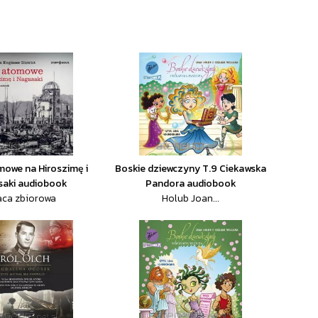
mowe na Hiroszimę i
Boskie dziewczyny T.9 Ciekawska
saki audiobook
Pandora audiobook
aca zbiorowa
Holub Joan...