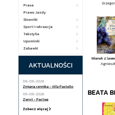
Grzegor
Prasa
Prawo Jazdy
Słowniki
Sport i rekreacja
Tekstylia
Upominki
Zabawki
Wianek z law
AKTUALNOŚCI
Agnieszk
06-08-2026
Zmiana cennika - Alfa Pastello
BEATA B
05-08-2026
Zwrot - Pactwa
Zobacz więcej