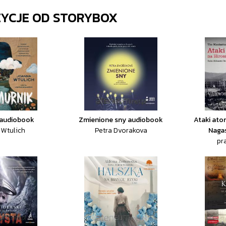
ZYCJE OD
STORYBOX
 audiobook
Zmienione sny audiobook
Ataki ato
 Wtulich
Petra Dvorakova
Naga
pr