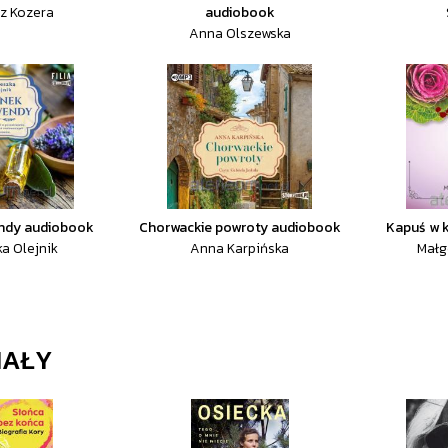
z Kozera
audiobook
Anna Olszewska
endy audiobook
Chorwackie powroty audiobook
Kapuś w 
a Olejnik
Anna Karpińska
Małg
IAŁY