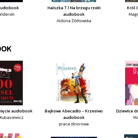
audiobook
Halszka T.1 Na brzegu rzeki
Król 
iderski
audiobook
Mag
Aldona Żółtowska
OOK
inięcie audiobook
Bajkowe Abecadło - Krzesiwo
Dziewice d
Kubasiewicz
audiobook
Mo
praca zbiorowa