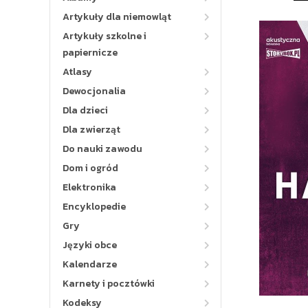
Artykuły dla niemowląt
Artykuły szkolne i
papiernicze
Atlasy
Dewocjonalia
Dla dzieci
Dla zwierząt
Do nauki zawodu
Dom i ogród
Elektronika
Encyklopedie
Gry
Języki obce
Kalendarze
Karnety i pocztówki
Kodeksy