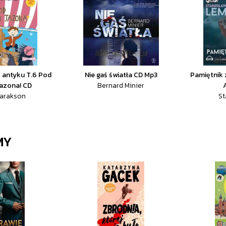
 antyku T.6 Pod
Nie gaś światła CD Mp3
Pamiętnik 
Jazona! CD
Bernard Minier
Tarakson
St
MY