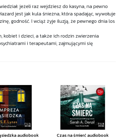
owiedział: jeżeli raz wejdziesz do kasyna, na pewno
Hazard jest jak kula śnieżna, która spadając, wywołuje
nę, godność. I wciąż żyje iluzją, że pewnego dnia los
kobiet i dzieci, a także ich rodzin zwierzenia
ychiatrami i terapeutami, zajmującymi się
ąsiedzka audiobook
Czas na śmierć audiobook