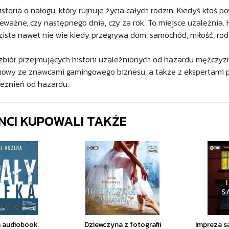
storia o nałogu, który rujnuje życia całych rodzin. Kiedyś ktoś p
eważne, czy następnego dnia, czy za rok. To miejsce uzależnia. 
zista nawet nie wie kiedy przegrywa dom, samochód, miłość, rodzi
zbiór przejmujących historii uzależnionych od hazardu mężczyzn, 
mowy ze znawcami gamingowego biznesu, a także z ekspertami ps
eżnień od hazardu.
ENCI KUPOWALI TAKŻE
a audiobook
Dziewczyna z fotografii
Impreza s