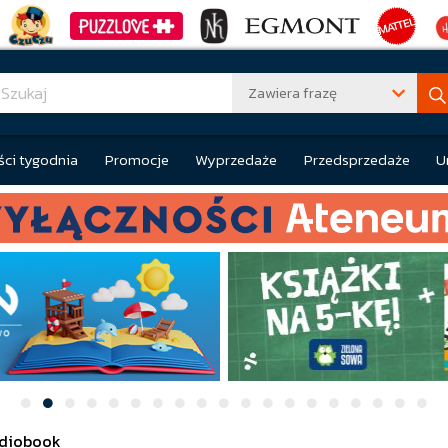
Zawiera frazę
ci tygodnia
Promocje
Wyprzedaże
Przedsprzedaże
U
diobook