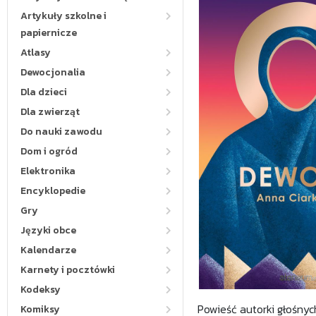
Artykuły szkolne i
papiernicze
Atlasy
Dewocjonalia
Dla dzieci
Dla zwierząt
Do nauki zawodu
Dom i ogród
Elektronika
Encyklopedie
Gry
Języki obce
Kalendarze
Karnety i pocztówki
Kodeksy
Powieść autorki głośnyc
Komiksy