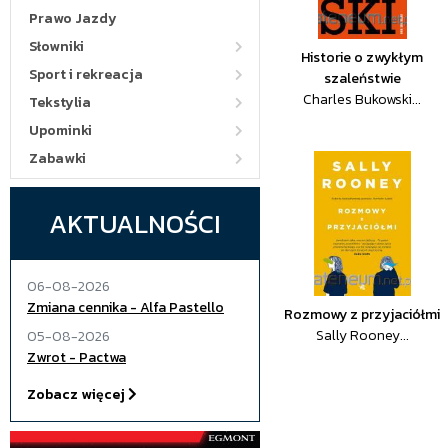
Prawo Jazdy
Słowniki
Historie o zwykłym
Sport i rekreacja
szaleństwie
Charles Bukowski...
Tekstylia
Upominki
Zabawki
AKTUALNOŚCI
06-08-2026
Zmiana cennika - Alfa Pastello
Rozmowy z przyjaciółmi
Sally Rooney...
05-08-2026
Zwrot - Pactwa
Zobacz więcej