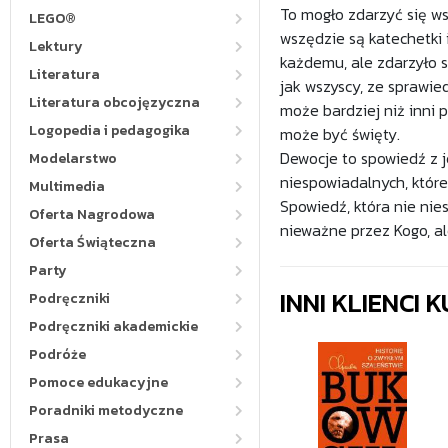
To mogło zdarzyć się wsz
LEGO®
wszędzie są katechetki 
Lektury
każdemu, ale zdarzyło s
Literatura
jak wszyscy, ze sprawie
Literatura obcojęzyczna
może bardziej niż inni p
Logopedia i pedagogika
może być święty.
Dewocje to spowiedź z j
Modelarstwo
niespowiadalnych, które
Multimedia
Spowiedź, która nie nies
Oferta Nagrodowa
nieważne przez Kogo, ale
Oferta Świąteczna
Party
INNI KLIENCI
Podręczniki
Podręczniki akademickie
Podróże
Pomoce edukacyjne
Poradniki metodyczne
Prasa