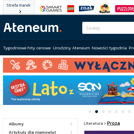
Strefa marek
Tygodniowe hity cenowe
Urodziny Ateneum
Nowości tygodnia
Pr
Proza
Literatura
>
Albumy
Artykuły dla niemowląt