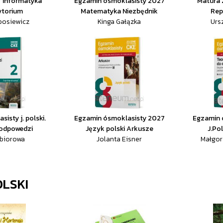
 Informatyka
Egzamin ósmoklasisty 2027
Matura 
ytorium
Matematyka Niezbędnik
Rep
bosiewicz
Kinga Gałązka
Ursz
sisty j. polski.
Egzamin ósmoklasisty 2027
Egzamin 
 odpowedzi
Język polski Arkusze
J.Po
zbiorowa
Jolanta Eisner
Małgor
OLSKI