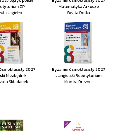
2027 Język polski
Egzamin ósmoklasisty 2027
etytorium ZP
Matematyka Arkusze
ula Jagiełło...
Beata Dotka
ósmoklasisty 2027
Egzamin ósmoklasisty 2027
lski Niezbędnik
J.angielski Repetytorium
zata Składanek...
Monika Drezner