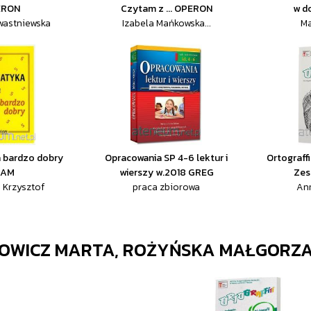
ERON
Czytam z ... OPERON
w d
wastniewska
Izabela Mańkowska...
Ma
 bardzo dobry
Opracowania SP 4-6 lektur i
Ortograffi
RAM
wierszy w.2018 GREG
Zes
 Krzysztof
praca zbiorowa
An
OWICZ MARTA, ROŻYŃSKA MAŁGORZ