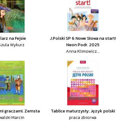
larz na Fejsie
J.Polski SP 6 Nowe Słowa na start!
szula Wykurz
Neon Podr. 2025
Anna Klimowicz...
mi graczami. Zemsta
Tablice maturzysty. Język polski
walski Marcin
praca zbiorwa