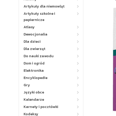
Artykuły dla niemowląt
Artykuły szkolne i
papiernicze
Atlasy
Dewocjonalia
Dla dzieci
Dla zwierząt
Do nauki zawodu
Dom i ogród
Elektronika
Encyklopedie
Gry
Języki obce
Kalendarze
Karnety i pocztówki
Kodeksy