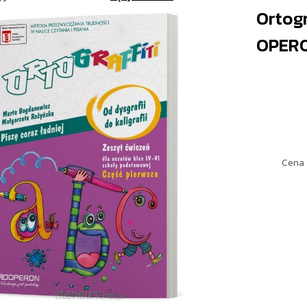
Ortogr
OPER
Cena 