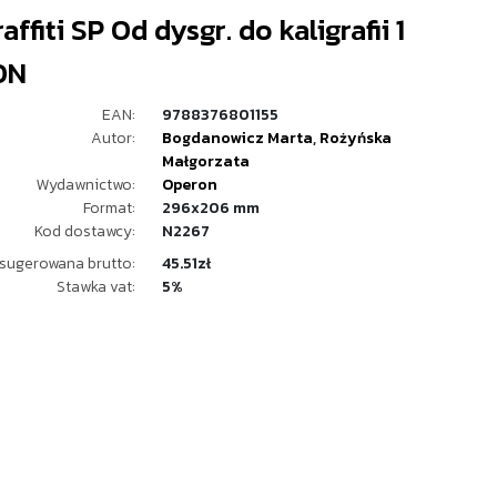
affiti SP Od dysgr. do kaligrafii 1
ON
EAN:
9788376801155
Autor:
Bogdanowicz Marta
,
Rożyńska
Małgorzata
Wydawnictwo:
Operon
Format:
296x206 mm
Kod dostawcy:
N2267
sugerowana brutto:
45.51zł
Stawka vat:
5%