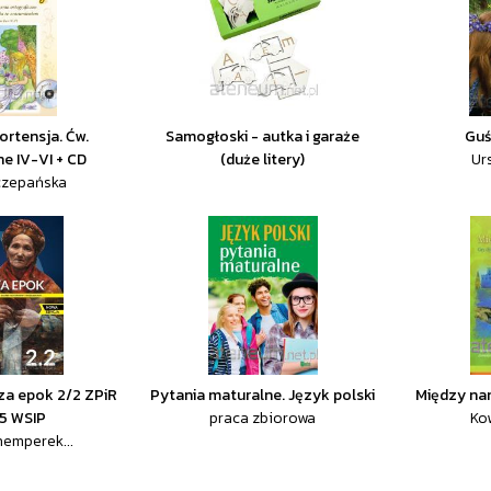
ortensja. Ćw.
Samogłoski - autka i garaże
Guś
ne IV-VI + CD
(duże litery)
Ur
czepańska
cza epok 2/2 ZPiR
Pytania maturalne. Język polski
Między na
5 WSIP
praca zbiorowa
Ko
hemperek...