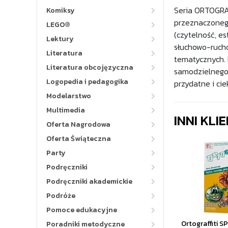
Seria ORTOGRAFF
Komiksy
przeznaczonego
LEGO®
(czytelność, e
Lektury
słuchowo-rucho
Literatura
tematycznych. 
Literatura obcojęzyczna
samodzielnego
Logopedia i pedagogika
przydatne i c
Modelarstwo
Multimedia
INNI KLI
Oferta Nagrodowa
Oferta Świąteczna
Party
Podręczniki
Podręczniki akademickie
Podróże
Pomoce edukacyjne
Ortograffiti S
Poradniki metodyczne