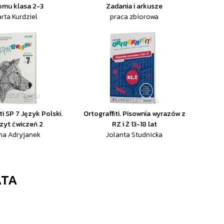
omu klasa 2-3
Zadania i arkusze
rta Kurdziel
praca zbiorowa
ti SP 7 Język Polski.
Ortograffiti. Pisownia wyrazów z
zyt ćwiczeń 2
RZ i Ż 13-18 lat
na Adryjanek
Jolanta Studnicka
ATA