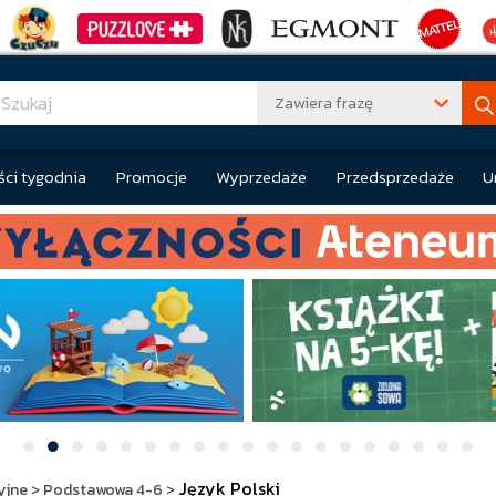
Zawiera frazę
ci tygodnia
Promocje
Wyprzedaże
Przedsprzedaże
U
Język Polski
yjne
>
Podstawowa 4-6
>