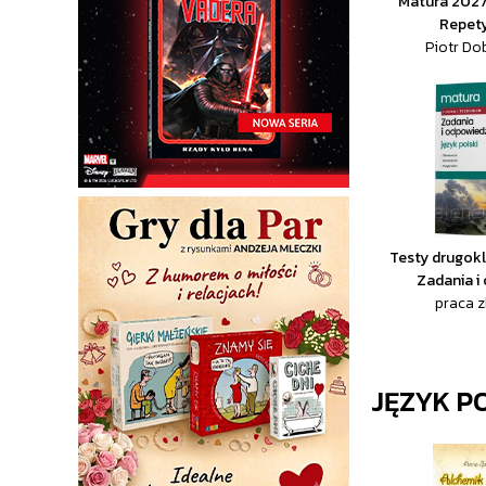
Matura 2027
Repet
Piotr Do
Testy drugokla
Zadania i
praca 
JĘZYK P