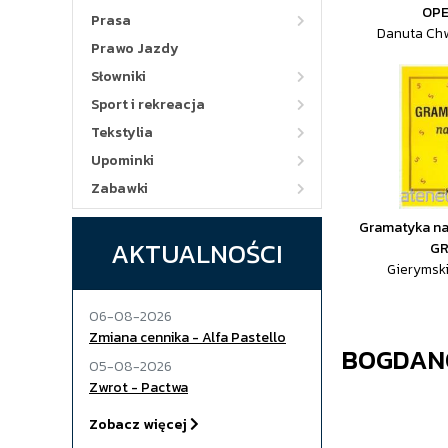
OP
Prasa
Danuta Ch
Prawo Jazdy
Słowniki
Sport i rekreacja
Tekstylia
Upominki
Zabawki
Gramatyka na
AKTUALNOŚCI
G
Gierymski
06-08-2026
Zmiana cennika - Alfa Pastello
BOGDAN
05-08-2026
Zwrot - Pactwa
Zobacz więcej