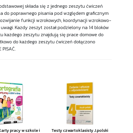
y podstawowej składa się z jednego zeszytu ćwiczeń
aża do poprawnego pisania pod względem graficznym
rozwijanie funkcji wzrokowych, koordynacji wzrokowo-
i uwagi. Każdy zeszyt został podzielony na 14 bloków
ońcu każdego zeszytu znajdują się prace domowe do
atkowo do każdego zeszytu ćwiczeń dołączono
 PISAĆ.
Karty pracy w szkole i
Testy czwartoklasisty J.polski