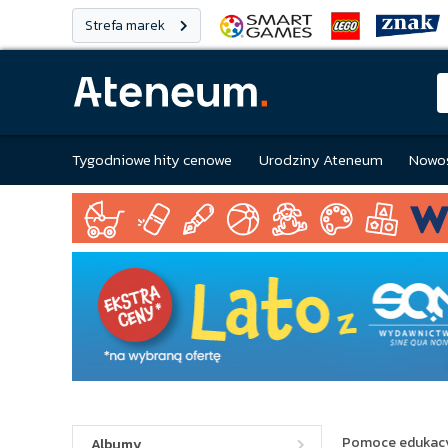
Strefa marek
Tygodniowe hity cenowe
Urodziny Ateneum
Nowoś
Pomoce edukac
Albumy