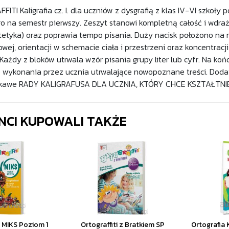
ITI Kaligrafia cz. I. dla uczniów z dysgrafią z klas IV-VI szkoł
 na semestr pierwszy. Zeszyt stanowi kompletną całość i wdr
stetyka) oraz poprawia tempo pisania. Duży nacisk położono na 
wej, orientacji w schemacie ciała i przestrzeni oraz koncentracj
Każdy z bloków utrwala wzór pisania grupy liter lub cyfr. Na k
 wykonania przez ucznia utrwalające nowopoznane treści. Dod
iekawe RADY KALIGRAFUSA DLA UCZNIA, KTÓRY CHCE KSZTAŁTNIE
ENCI KUPOWALI TAKŻE
P MIKS Poziom 1
Ortograffiti z Bratkiem SP
Ortografia 