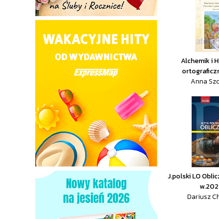
Alchemik i H
ortograficz
Anna Sz
J.polski LO Obli
w.202
Dariusz C