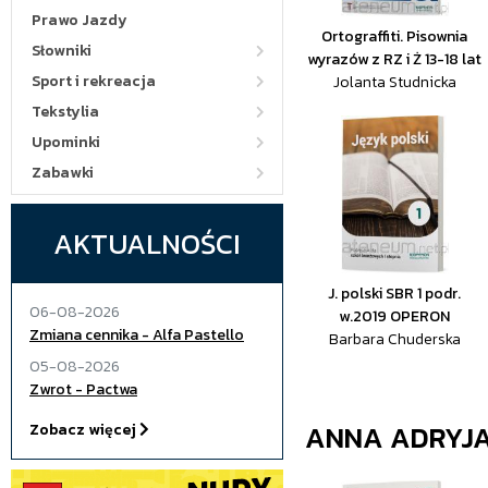
Prawo Jazdy
Ortograffiti. Pisownia
Słowniki
wyrazów z RZ i Ż 13-18 lat
Sport i rekreacja
Jolanta Studnicka
Tekstylia
Upominki
Zabawki
AKTUALNOŚCI
J. polski SBR 1 podr.
06-08-2026
w.2019 OPERON
Zmiana cennika - Alfa Pastello
Barbara Chuderska
05-08-2026
Zwrot - Pactwa
ANNA ADRYJ
Zobacz więcej