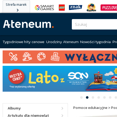
Strefa marek
Tygodniowe hity cenowe
Urodziny Ateneum
Nowości tygodnia
Pr
Pomoce edukacyjne
>
Po
Albumy
Artykuły dla niemowląt