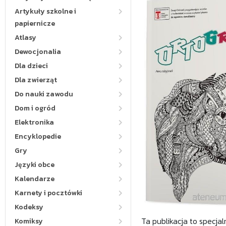
Artykuły szkolne i
papiernicze
Atlasy
Dewocjonalia
Dla dzieci
Dla zwierząt
Do nauki zawodu
Dom i ogród
Elektronika
Encyklopedie
Gry
Języki obce
Kalendarze
Karnety i pocztówki
Kodeksy
Ta publikacja to specja
Komiksy