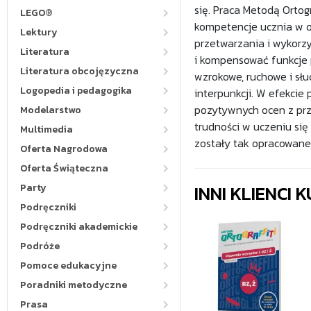
się. Praca Metodą Ortogra
LEGO®
kompetencje ucznia w ob
Lektury
przetwarzania i wykorz
Literatura
i kompensować funkcje p
Literatura obcojęzyczna
wzrokowe, ruchowe i słuc
Logopedia i pedagogika
interpunkcji. W efekcie
pozytywnych ocen z prz
Modelarstwo
trudności w uczeniu się
Multimedia
zostały tak opracowane
Oferta Nagrodowa
Oferta Świąteczna
INNI KLIENCI
Party
Podręczniki
Podręczniki akademickie
Podróże
Pomoce edukacyjne
Poradniki metodyczne
Prasa