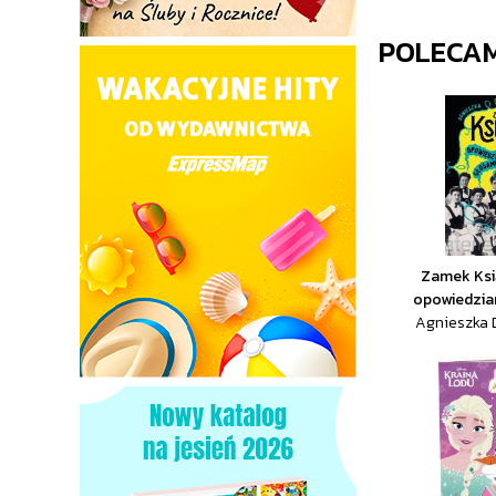
POLECA
Zamek Ksią
opowiedzian
Agnieszka D