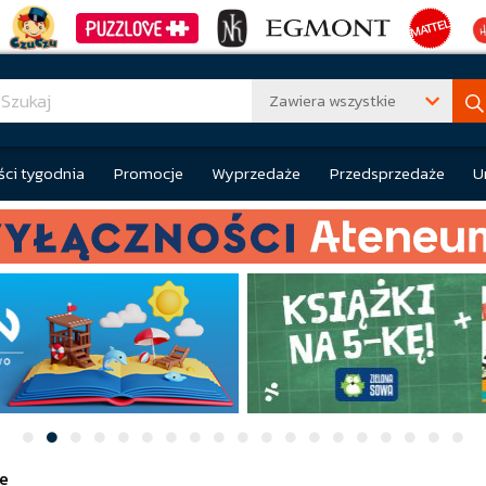
Zawiera wszystkie
ci tygodnia
Promocje
Wyprzedaże
Przedsprzedaże
U
e