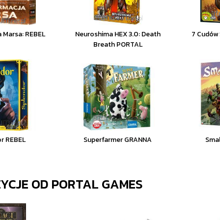
a Marsa: REBEL
Neuroshima HEX 3.0: Death
7 Cudów 
Breath PORTAL
or REBEL
Superfarmer GRANNA
Smal
ZYCJE OD
PORTAL GAMES