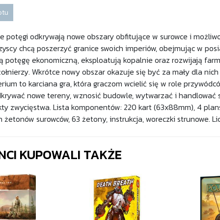
otu
e potęgi odkrywają nowe obszary obfitujące w surowce i możliwoś
yscy chcą poszerzyć granice swoich imperiów, obejmując w posi
ą potęgę ekonomiczną, eksploatują kopalnie oraz rozwijają farm
żołnierzy. Wkrótce nowy obszar okazuje się być za mały dla nich
ium to karciana gra, która graczom wcielić się w role przywódcó
krywać nowe tereny, wznosić budowle, wytwarzać i handlować s
y zwycięstwa. Lista komponentów: 220 kart (63x88mm), 4 plans
żetonów surowców, 63 żetony, instrukcja, woreczki strunowe. Licz
ENCI KUPOWALI TAKŻE