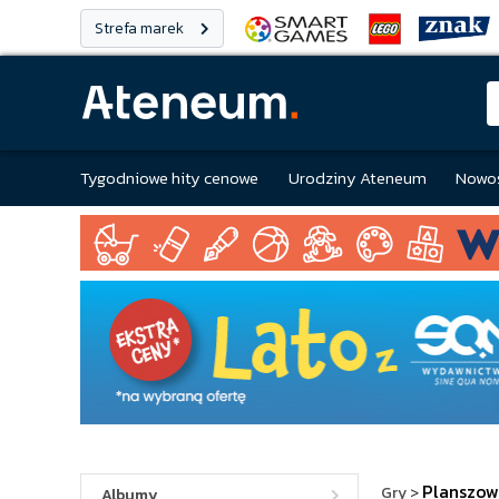
Strefa marek
Tygodniowe hity cenowe
Urodziny Ateneum
Nowoś
Planszow
Gry
>
Albumy