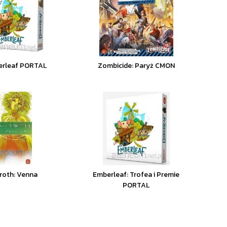
rleaf PORTAL
Zombicide: Paryż CMON
roth: Venna
Emberleaf: Trofea i Premie
PORTAL