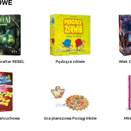
OWE
braltar REBEL
Pędzące żółwie
Wiek 
Łańcuchowa
Gra planszowa Pociąg Inków
Min