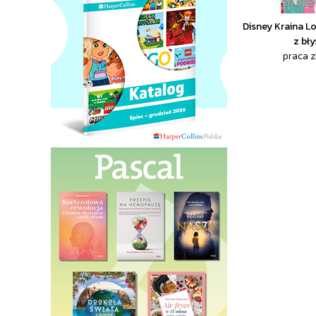
Disney Kraina L
z bł
praca 