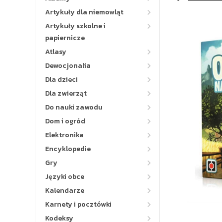
Artykuły dla niemowląt
Artykuły szkolne i
papiernicze
Atlasy
Dewocjonalia
Dla dzieci
Dla zwierząt
Do nauki zawodu
Dom i ogród
Elektronika
Encyklopedie
Gry
Języki obce
Kalendarze
Karnety i pocztówki
Kodeksy