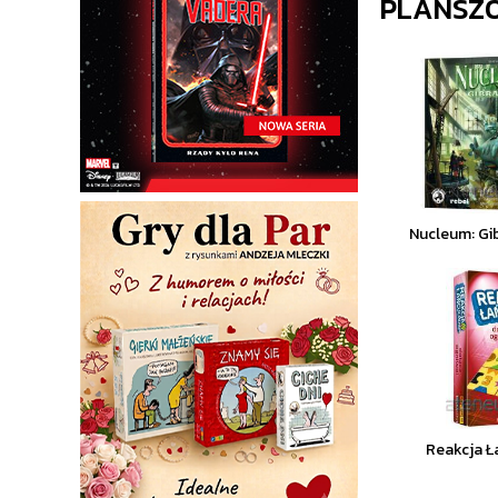
PLANSZ
Nucleum: Gi
Reakcja 