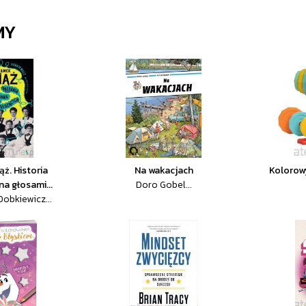
MY
ż. Historia
Na wakacjach
Kolorowy
a głosami...
Doro Gobel...
obkiewicz...