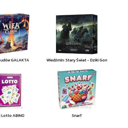
Cudów GALAKTA
Wiedźmin: Stary Świat - Dziki Gon
i Lotto ABINO
Snarf