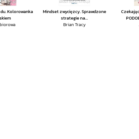
odu. Kolorowanka
Mindset zwycięzcy. Sprawdzone
Czekając
yskiem
strategie na...
PODOB
zbiorowa
Brian Tracy