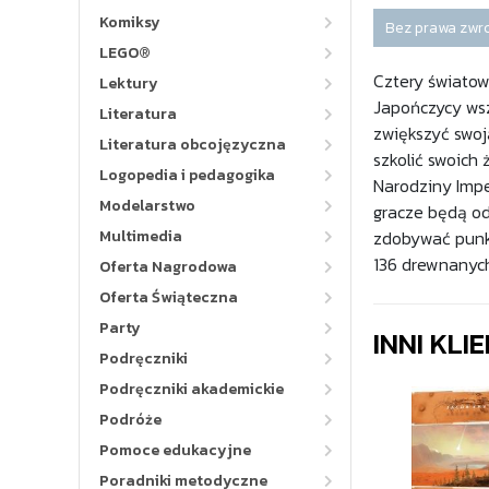
Komiksy
Bez prawa zwr
LEGO®
Cztery światow
Lektury
Japończycy wsz
Literatura
zwiększyć swoj
Literatura obcojęzyczna
szkolić swoich 
Logopedia i pedagogika
Narodziny Imper
Modelarstwo
gracze będą od
Multimedia
zdobywać punkt
136 drewnanych 
Oferta Nagrodowa
Oferta Świąteczna
Party
INNI KLI
Podręczniki
Podręczniki akademickie
Podróże
Pomoce edukacyjne
Poradniki metodyczne