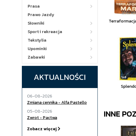
Prasa
Prawo Jazdy
Terraformacj
Słowniki
Sport i rekreacja
Tekstylia
Upominki
Zabawki
AKTUALNOŚCI
Splend
06-08-2026
Zmiana cennika - Alfa Pastello
INNE PO
05-08-2026
Zwrot - Pactwa
Zobacz więcej