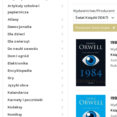
Artykuły szkolne i
Wydawnictwo/Producent:
papiernicze
Atlasy
Dewocjonalia
Producent: Świat Książki
Dla dzieci
Dla zwierząt
19
Do nauki zawodu
Wyd
Ksi
Dom i ogród
Aut
Elektronika
Rok
Encyklopedie
Gry
Języki obce
Kalendarze
19
Karnety i pocztówki
Wyd
Kodeksy
Ksi
Komiksy
Aut