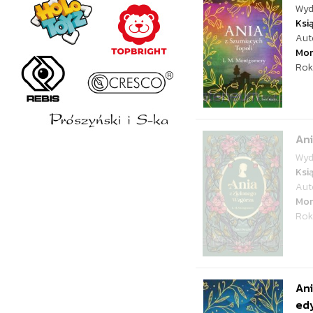
Wyd
Ksi
Aut
Mo
Rok
Ani
Wyd
Ksi
Aut
Mo
Rok
Ani
edy