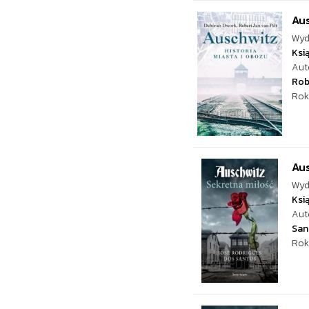
Au
Wyd
Ksi
Aut
Rob
Rok
Aus
Wyd
Ksi
Aut
San
Rok