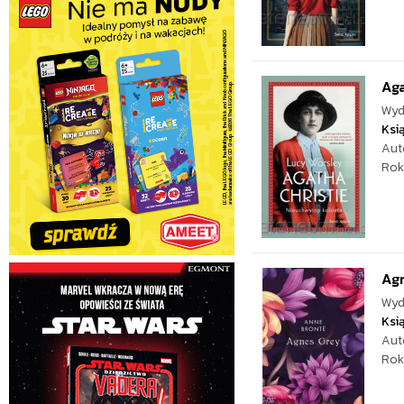
Aga
Wyd
Ksi
Aut
Rok
Ag
Wyd
Ksi
Aut
Rok