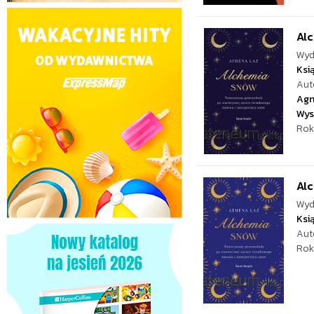
Al
Wyd
Ksi
Aut
Agn
Wys
Rok
Al
Wyd
Ksi
Aut
Rok