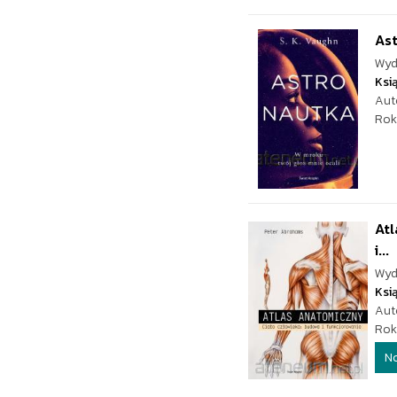
As
Wyd
Ksi
Aut
Rok
Atl
i...
Wyd
Ksi
Aut
Rok
N