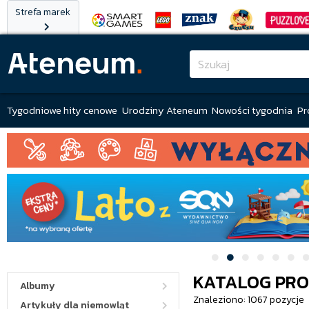
Strefa marek
Tygodniowe hity cenowe
Urodziny Ateneum
Nowości tygodnia
Pr
KATALOG PR
Albumy
Znaleziono: 1067 pozycje
Artykuły dla niemowląt