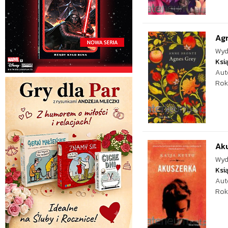
Ag
Wyd
Ksi
Aut
Rok
Ak
Wyd
Ksi
Aut
Rok