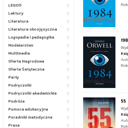
Rok
LEGO®
Lektury
Literatura
Literatura obcojęzyczna
Logopedia i pedagogika
19
Modelarstwo
Wyd
Multimedia
Ksi
Aut
Oferta Nagrodowa
Rok
Oferta Świąteczna
Party
Podręczniki
Podręczniki akademickie
55
Podróże
Wyd
Pomoce edukacyjne
Ksi
Poradniki metodyczne
Aut
Prasa
Rok