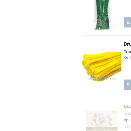
Be
Dru
Pro
Kod
Be
Duż
Pro
dpC
Kod