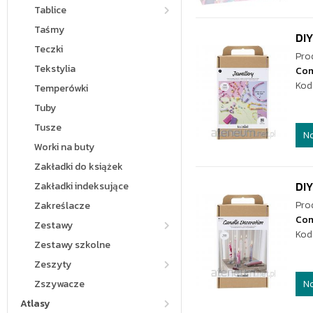
Tablice
Taśmy
DIY
Teczki
Pro
Tekstylia
Co
Kod
Temperówki
Tuby
Tusze
N
Worki na buty
Zakładki do książek
DIY
Zakładki indeksujące
Pro
Zakreślacze
Co
Zestawy
Kod
Zestawy szkolne
Zeszyty
N
Zszywacze
Atlasy