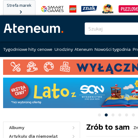
Strefa marek
Tygodniowe hity cenowe
Urodziny Ateneum
Nowości tygodnia
Pr
Zrób to sam
Albumy
Zn
Artykuły dla niemowląt