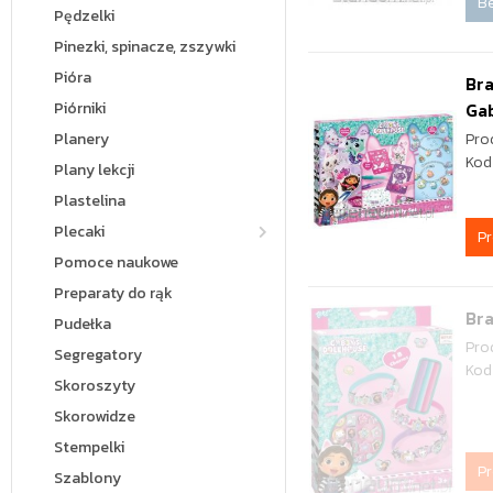
Be
Pędzelki
Pinezki, spinacze, zszywki
Pióra
Bra
Piórniki
Ga
Planery
Pro
Kod
Plany lekcji
Plastelina
Plecaki
P
Pomoce naukowe
Preparaty do rąk
Bra
Pudełka
Pro
Segregatory
Kod
Skoroszyty
Skorowidze
Stempelki
P
Szablony