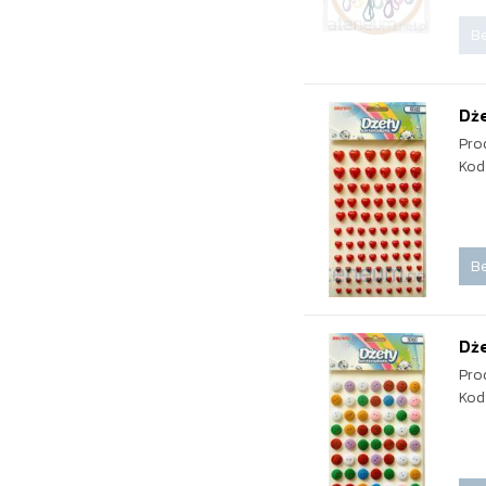
Be
Dż
Pro
Kod
Be
Dże
Pro
Kod