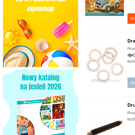
P
Dr
Pro
dpC
Kod
Be
Dr
Pro
Kod