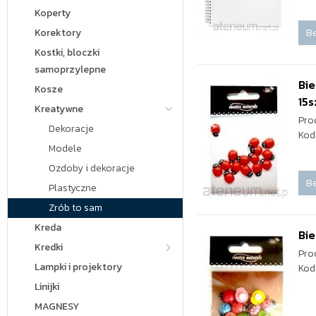
Koperty
Be
Korektory
Kostki, bloczki
samoprzylepne
Bi
Kosze
15s
Kreatywne
Pro
Dekoracje
Kod
Modele
Ozdoby i dekoracje
Be
Plastyczne
Zrób to sam
Kreda
Bie
Kredki
Pro
Lampki i projektory
Kod
Linijki
MAGNESY