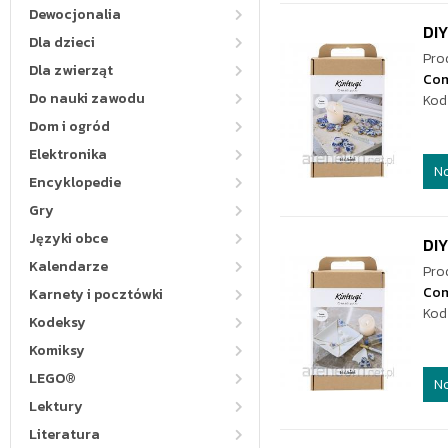
Dewocjonalia
DIY
Dla dzieci
Pro
Dla zwierząt
Co
Do nauki zawodu
Kod
Dom i ogród
Elektronika
N
Encyklopedie
Gry
Języki obce
DIY
Kalendarze
Pro
Co
Karnety i pocztówki
Kod
Kodeksy
Komiksy
LEGO®
N
Lektury
Literatura