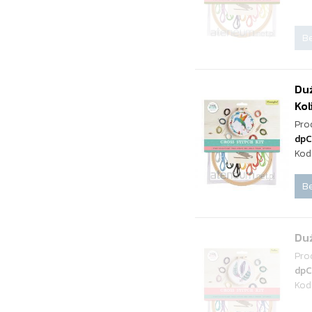
Be
Du
Kol
Pro
dpC
Kod
Be
Duż
Pro
dpC
Kod