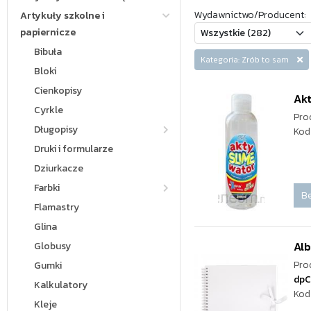
Wydawnictwo/Producent:
Artykuły szkolne i
papiernicze
Bibuła
Kategoria: Zrób to sam
Bloki
Cienkopisy
Akt
Cyrkle
Pro
Długopisy
Kod
Druki i formularze
Dziurkacze
Farbki
Be
Flamastry
Glina
Al
Globusy
Pro
Gumki
dpC
Kalkulatory
Kod
Kleje