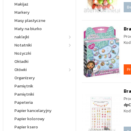
Makijaż
Be
Markery
Masy plastyczne
Bra
Maty na biurko
Pro
naklejki
Kod
Notatniki
Nożyczki
Okładki
P
Ołówki
Organizery
Pamiętnik
Bra
Pamiętniki
Pro
Papeteria
dpC
Papier kancelaryjny
Kod
Papier kolorowy
Papier ksero