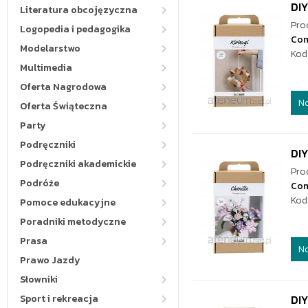
DIY
Literatura obcojęzyczna
Pro
Logopedia i pedagogika
Co
Modelarstwo
Kod
Multimedia
Oferta Nagrodowa
N
Oferta Świąteczna
Party
Podręczniki
DIY
Podręczniki akademickie
Pro
Podróże
Co
Kod
Pomoce edukacyjne
Poradniki metodyczne
Prasa
N
Prawo Jazdy
Słowniki
Sport i rekreacja
DIY