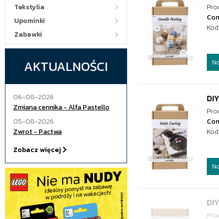
Tekstylia
Pro
Co
Upominki
Kod
Zabawki
AKTUALNOŚCI
N
06-08-2026
DIY
Zmiana cennika - Alfa Pastello
Pro
05-08-2026
Co
Zwrot - Pactwa
Kod
Zobacz więcej
N
DIY
Pro