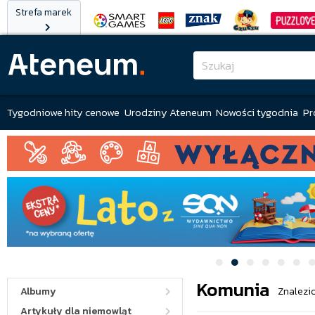
Strefa marek
Tygodniowe hity cenowe
Urodziny Ateneum
Nowości tygodnia
Pr
Komunia
Albumy
Znalezi
Artykuły dla niemowląt