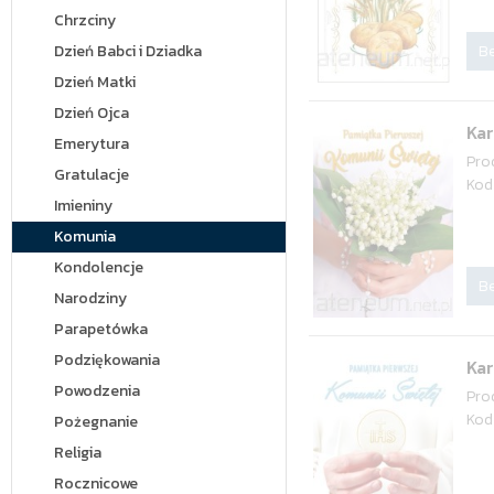
Chrzciny
Be
Dzień Babci i Dziadka
Dzień Matki
Dzień Ojca
Ka
Emerytura
Pro
Gratulacje
Kod
Imieniny
Komunia
Kondolencje
Be
Narodziny
Parapetówka
Podziękowania
Ka
Powodzenia
Pro
Kod
Pożegnanie
Religia
Rocznicowe