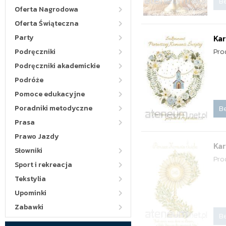
Be
Oferta Nagrodowa
Oferta Świąteczna
Party
Kar
Podręczniki
Pro
Podręczniki akademickie
Podróże
Pomoce edukacyjne
Poradniki metodyczne
Be
Prasa
Prawo Jazdy
Kar
Słowniki
Pro
Sport i rekreacja
Tekstylia
Upominki
Zabawki
Be