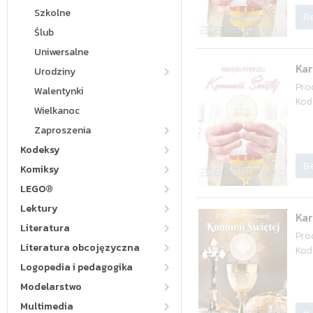
Szkolne
Be
Ślub
Uniwersalne
Ka
Urodziny
Pro
Walentynki
Kod
Wielkanoc
Zaproszenia
Kodeksy
Be
Komiksy
LEGO®
Lektury
Ka
Literatura
Pro
Literatura obcojęzyczna
Kod
Logopedia i pedagogika
Modelarstwo
Multimedia