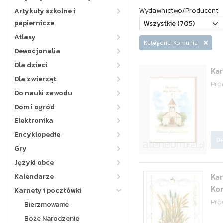
Wydawnictwo/Producent:
Artykuły szkolne i
papiernicze
Atlasy
Kategoria: Komunia
Dewocjonalia
Dla dzieci
Ka
Dla zwierząt
Pro
Do nauki zawodu
Dom i ogród
Elektronika
Encyklopedie
Be
Gry
Języki obce
Kar
Kalendarze
Ko
Karnety i pocztówki
Pro
Bierzmowanie
Boże Narodzenie