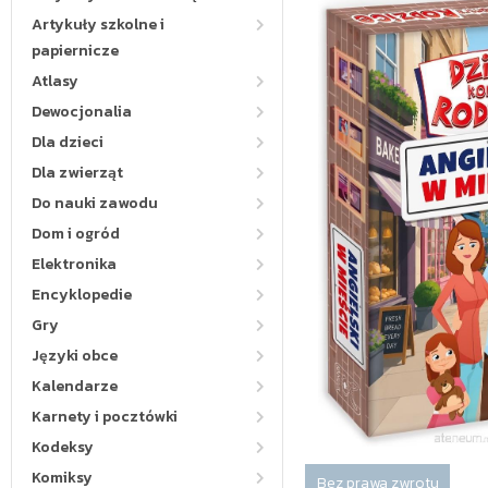
Artykuły szkolne i
papiernicze
Atlasy
Dewocjonalia
Dla dzieci
Dla zwierząt
Do nauki zawodu
Dom i ogród
Elektronika
Encyklopedie
Gry
Języki obce
Kalendarze
Karnety i pocztówki
Kodeksy
Komiksy
Bez prawa zwrotu