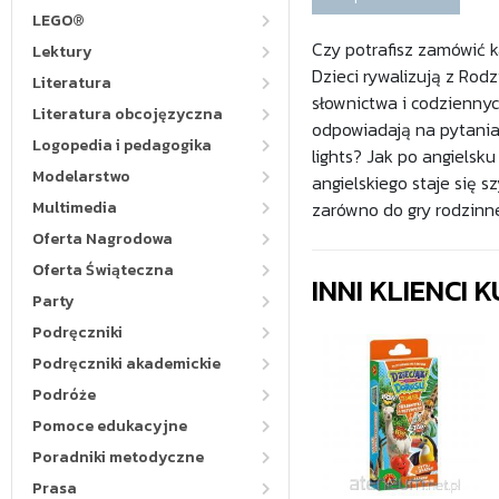
LEGO®
Czy potrafisz zamówić k
Lektury
Dzieci rywalizują z Rod
Literatura
słownictwa i codzienny
Literatura obcojęzyczna
odpowiadają na pytania,
Logopedia i pedagogika
lights? Jak po angielsku
Modelarstwo
angielskiego staje się s
Multimedia
zarówno do gry rodzinne
Oferta Nagrodowa
Oferta Świąteczna
INNI KLIENCI
Party
Podręczniki
Podręczniki akademickie
Podróże
Pomoce edukacyjne
Poradniki metodyczne
Prasa