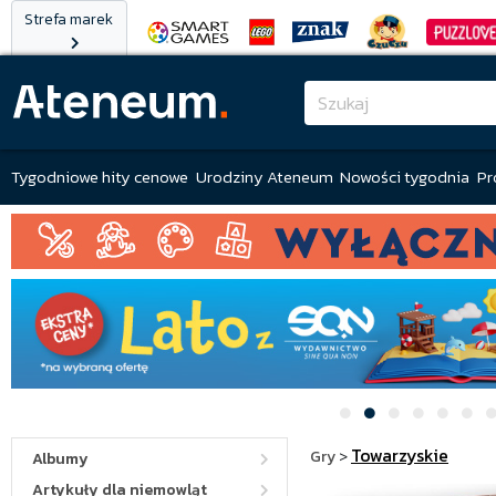
Strefa marek
Tygodniowe hity cenowe
Urodziny Ateneum
Nowości tygodnia
Pr
Towarzyskie
Gry
>
Albumy
Artykuły dla niemowląt