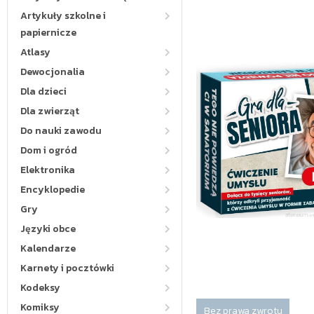
Artykuły szkolne i
papiernicze
Atlasy
Dewocjonalia
Dla dzieci
Dla zwierząt
Do nauki zawodu
Dom i ogród
Elektronika
Encyklopedie
Gry
Języki obce
Kalendarze
Karnety i pocztówki
Kodeksy
Komiksy
Bez prawa zwrotu