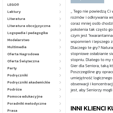
LEGO®
,, Tego nie powiedzą Ci
Lektury
rozmów i odkrywania wsp
Literatura
coraz mniej osób chodzi
Literatura obcojęzyczna
pokolenia tak często go 
Logopedia i pedagogika
czym jest "kwarantanna"
Modelarstwo
wspomnień i lepszego zr
Multimedia
Dlaczego te gry? Natur
stopniowe osłabianie si
Oferta Nagrodowa
stopniu. Dlatego to my 
Oferta Świąteczna
Gier dla Seniora, taką 
Party
Poszczególne gry opraco
Podręczniki
umiejętność logicznego
Podręczniki akademickie
obserwacji i koncentrac
Podróże
jest, aby Seniorzy mogli
Pomoce edukacyjne
Poradniki metodyczne
INNI KLIENCI
Prasa