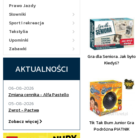
Prawo Jazdy
Słowniki
Sport i rekreacja
Tekstylia
Upominki
Zabawki
Gra dla Seniora. Jak było
Kiedyś?
AKTUALNOŚCI
06-08-2026
Zmiana cennika - Alfa Pastello
05-08-2026
Zwrot - Pactwa
Zobacz więcej
Tik Tak Bum Junior Gra
Podróżna PIATNIK