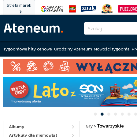
Strefa marek
Tygodniowe hity cenowe
Urodziny Ateneum
Nowości tygodnia
Pr
Towarzyskie
Gry
>
Albumy
Artykuły dla niemowląt