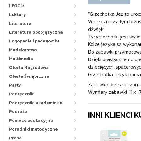
LEGO®
"Grzechotka Jeż to uro
Lektury
W przezroczystym brzusz
Literatura
dźwięki.
Literatura obcojęzyczna
Tył grzechotki jest wyk
Logopedia i pedagogika
Kolce jeżyka są wykonan
Modelarstwo
Do zabawki przymocowany
Multimedia
Dzięki praktycznemu pi
dziecięcych, spacerowy
Oferta Nagrodowa
Grzechotka Jeżyk pomag
Oferta Świąteczna
Zabawka przeznaczona j
Party
Wymiary zabawki: 11 x 17
Podręczniki
Podręczniki akademickie
Podróże
INNI KLIENCI
Pomoce edukacyjne
Poradniki metodyczne
Prasa