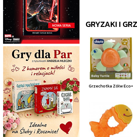
GRYZAKI I GR
Grzechotka Zółw Eco+