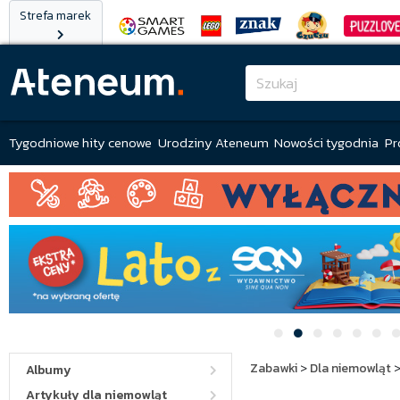
Strefa marek
Tygodniowe hity cenowe
Urodziny Ateneum
Nowości tygodnia
Pr
Zabawki
>
Dla niemowląt
Albumy
Artykuły dla niemowląt