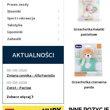
Prawo Jazdy
Słowniki
Sport i rekreacja
Tekstylia
Grzechotka Kwiatki
Upominki
pastelowe
Zabawki
AKTUALNOŚCI
06-08-2026
Zmiana cennika - Alfa Pastello
Grzechotka czerwona
05-08-2026
panda
Zwrot - Pactwa
Zobacz więcej
INNE POZYCJ