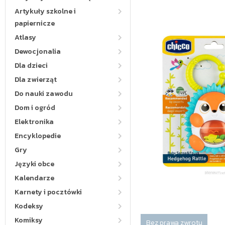
Artykuły szkolne i
papiernicze
Atlasy
Dewocjonalia
Dla dzieci
Dla zwierząt
Do nauki zawodu
Dom i ogród
Elektronika
Encyklopedie
Gry
Języki obce
Kalendarze
Karnety i pocztówki
Kodeksy
Komiksy
Bez prawa zwrotu