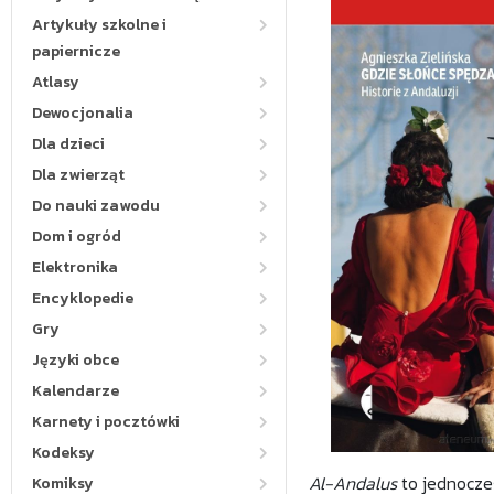
Artykuły szkolne i
papiernicze
Atlasy
Dewocjonalia
Dla dzieci
Dla zwierząt
Do nauki zawodu
Dom i ogród
Elektronika
Encyklopedie
Gry
Języki obce
Kalendarze
Karnety i pocztówki
Kodeksy
Al-Andalus
to jednocześ
Komiksy