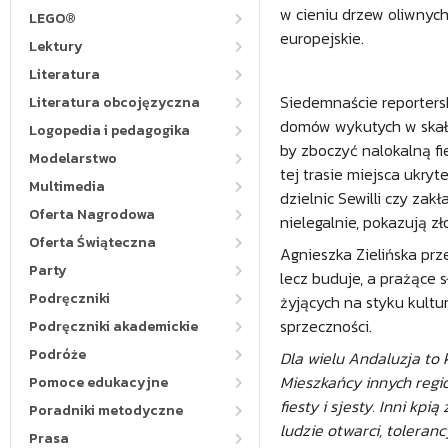
w cieniu drzew oliwnych
LEGO®
europejskie.
Lektury
Literatura
Siedemnaście reportersk
Literatura obcojęzyczna
domów wykutych w skałac
Logopedia i pedagogika
by zboczyć nalokalną fie
Modelarstwo
tej trasie miejsca ukryt
Multimedia
dzielnic Sewilli czy zak
Oferta Nagrodowa
nielegalnie, pokazują zł
Oferta Świąteczna
Agnieszka Zielińska prz
Party
lecz buduje, a prażące 
Podręczniki
żyjących na styku kultu
sprzeczności.
Podręczniki akademickie
Podróże
Dla wielu Andaluzja to 
Mieszkańcy innych regi
Pomoce edukacyjne
fiesty i sjesty. Inni kp
Poradniki metodyczne
ludzie otwarci, toleran
Prasa