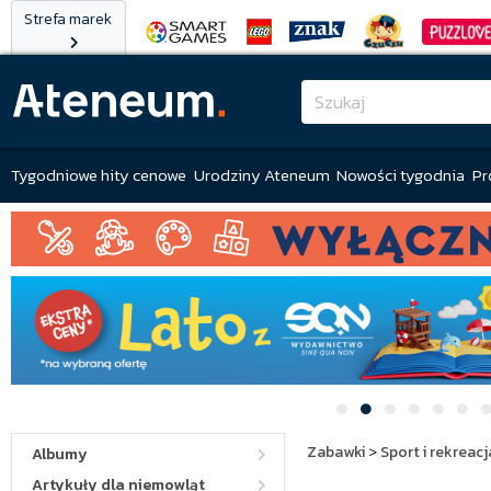
Strefa marek
Tygodniowe hity cenowe
Urodziny Ateneum
Nowości tygodnia
Pr
Zabawki
>
Sport i rekreacj
Albumy
Artykuły dla niemowląt