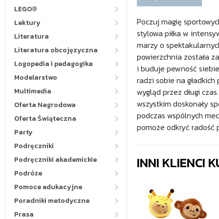
LEGO®
Poczuj magię sportowyc
Lektury
stylowa piłka w intens
Literatura
marzy o spektakularnych
Literatura obcojęzyczna
powierzchnia została za
Logopedia i pedagogika
i buduje pewność siebi
Modelarstwo
radzi sobie na gładkich
Multimedia
wygląd przez długi czas
wszystkim doskonały spo
Oferta Nagrodowa
podczas wspólnych meczó
Oferta Świąteczna
pomoże odkryć radość pł
Party
Podręczniki
INNI KLIENCI
Podręczniki akademickie
Podróże
Pomoce edukacyjne
Poradniki metodyczne
Prasa