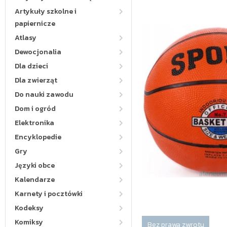
Artykuły szkolne i
papiernicze
Atlasy
Dewocjonalia
Dla dzieci
Dla zwierząt
Do nauki zawodu
Dom i ogród
Elektronika
Encyklopedie
Gry
Języki obce
Kalendarze
Karnety i pocztówki
Kodeksy
Komiksy
Bez prawa zwrotu