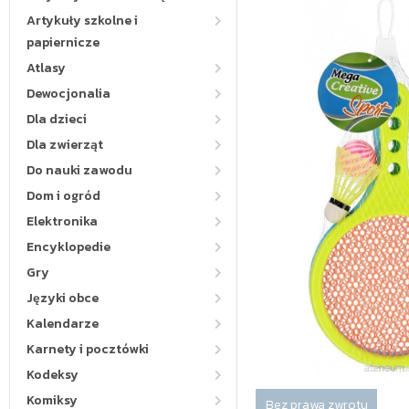
Artykuły szkolne i
papiernicze
Atlasy
Dewocjonalia
Dla dzieci
Dla zwierząt
Do nauki zawodu
Dom i ogród
Elektronika
Encyklopedie
Gry
Języki obce
Kalendarze
Karnety i pocztówki
Kodeksy
Komiksy
Bez prawa zwrotu