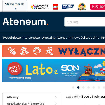
Strefa marek
Tygodniowe hity cenowe
Urodziny Ateneum
Nowości tygodnia
Pr
Sport i rekre
Zabawki
>
Albumy
Artykuły dla niemowląt