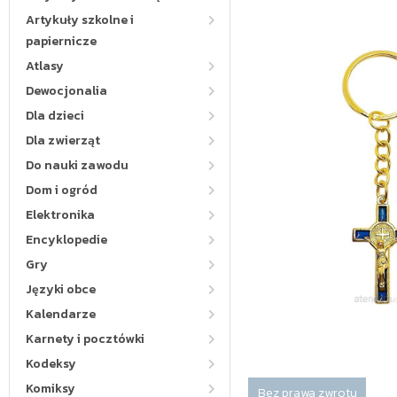
Artykuły szkolne i
papiernicze
Atlasy
Dewocjonalia
Dla dzieci
Dla zwierząt
Do nauki zawodu
Dom i ogród
Elektronika
Encyklopedie
Gry
Języki obce
Kalendarze
Karnety i pocztówki
Kodeksy
Komiksy
Bez prawa zwrotu