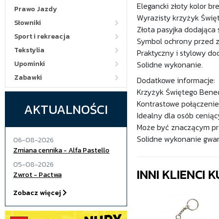
Elegancki złoty kolor bre
Prawo Jazdy
Wyrazisty krzyżyk Świę
Słowniki
Złota pasyjka dodająca 
Sport i rekreacja
Symbol ochrony przed z
Tekstylia
Praktyczny i stylowy do
Upominki
Solidne wykonanie.
Zabawki
Dodatkowe informacje:
Krzyżyk Świętego Bene
Kontrastowe połączenie 
AKTUALNOŚCI
Idealny dla osób cenią
Może być znaczącym pre
Solidne wykonanie gwara
06-08-2026
Zmiana cennika - Alfa Pastello
05-08-2026
INNI KLIENCI
Zwrot - Pactwa
Zobacz więcej