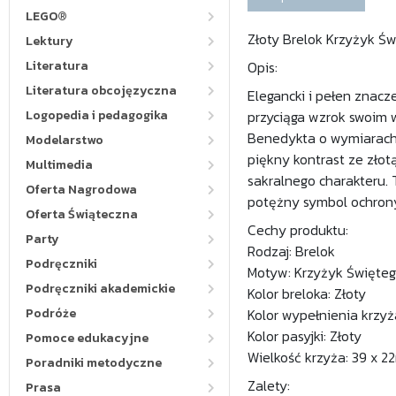
LEGO®
Złoty Brelok Krzyżyk Św
Lektury
Literatura
Opis:
Literatura obcojęzyczna
Elegancki i pełen znac
Logopedia i pedagogika
przyciąga wzrok swoim
Benedykta o wymiarach 
Modelarstwo
piękny kontrast ze złot
Multimedia
sakralnego charakteru. 
Oferta Nagrodowa
potężny symbol ochrony
Oferta Świąteczna
Cechy produktu:
Party
Rodzaj: Brelok
Podręczniki
Motyw: Krzyżyk Święte
Podręczniki akademickie
Kolor breloka: Złoty
Podróże
Kolor wypełnienia krzyża
Kolor pasyjki: Złoty
Pomoce edukacyjne
Wielkość krzyża: 39 x 
Poradniki metodyczne
Zalety:
Prasa