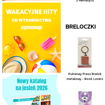
z Hematytu
BRELOCZKI
Pulteney Press Brelok
metalowy - Book Lovers