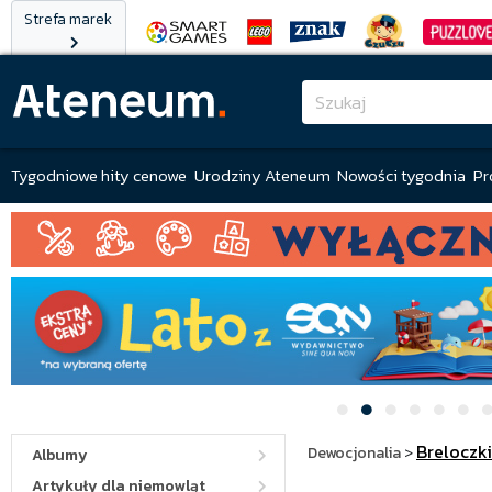
Strefa marek
Tygodniowe hity cenowe
Urodziny Ateneum
Nowości tygodnia
Pr
Breloczki
Dewocjonalia
>
Albumy
Artykuły dla niemowląt