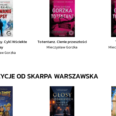
y. Cykl Wściekłe
Totentanz. Cienie przeszłości
sy
Mieczysław Gorzka
Miec
aw Gorzka
ZYCJE OD
SKARPA WARSZAWSKA