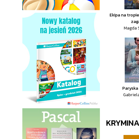
Ekipa na tropi
zag
Magda 
Paryska
Gabriela
KRYMIN