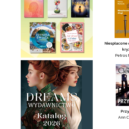
Niespłacone d
kry
Petros 
Prz
Ann C