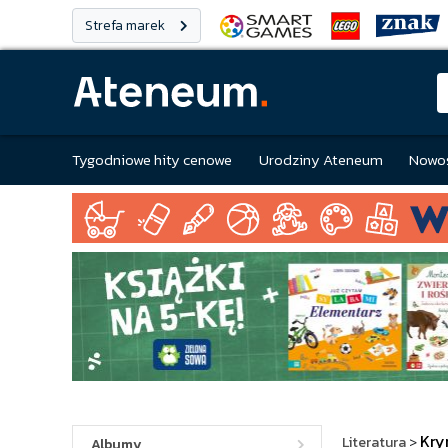
Strefa marek
Tygodniowe hity cenowe
Urodziny Ateneum
Nowoś
Kry
Literatura
>
Albumy