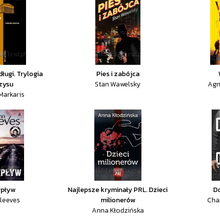
ługi. Trylogia
Pies i zabójca
zysu
Stan Wawelsky
Agn
Markaris
ypływ
Najlepsze kryminały PRL. Dzieci
Do
leeves
milionerów
Char
Anna Kłodzińska