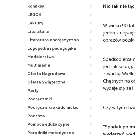
Nic tak nie łą
Komiksy
LEGO®
Lektury
W wieku 90 lat
Literatura
jeden z najwięk
obrazów polski
Literatura obcojęzyczna
Logopedia i pedagogika
Modelarstwo
Spadkobiercami
Multimedia
jednak sobą, g
zagadkę Wielki
Oferta Nagrodowa
Chętnych na ob
Oferta Świąteczna
wydaje się zaś
Party
Podręczniki
Czy w tym chao
Podręczniki akademickie
Podróże
Pomoce edukacyjne
"Spadek po moj
Poradniki metodyczne
wydarzyć, wyd