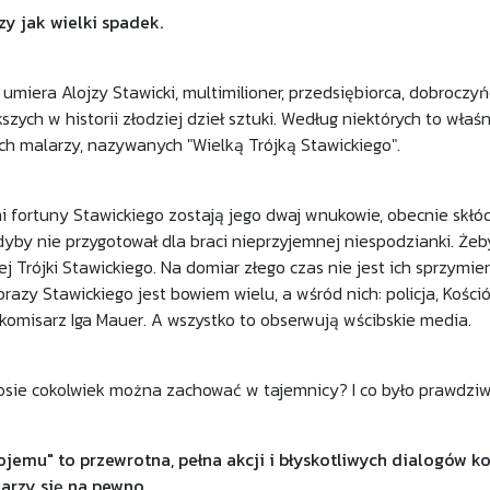
czy jak wielki spadek.
 umiera Alojzy Stawicki, multimilioner, przedsiębiorca, dobrocz
szych w historii złodziej dzieł sztuki. Według niektórych to wła
ch malarzy, nazywanych "Wielką Trójką Stawickiego".
 fortuny Stawickiego zostają jego dwaj wnukowie, obecnie skłócen
dyby nie przygotował dla braci nieprzyjemnej niespodzianki. Że
ej Trójki Stawickiego. Na domiar złego czas nie jest ich sprzym
razy Stawickiego jest bowiem wielu, a wśród nich: policja, Kośc
 komisarz Iga Mauer. A wszystko to obserwują wścibskie media.
sie cokolwiek można zachować w tajemnicy? I co było prawdzi
emu" to przewrotna, pełna akcji i błyskotliwych dialogów ko
arzy się na pewno.