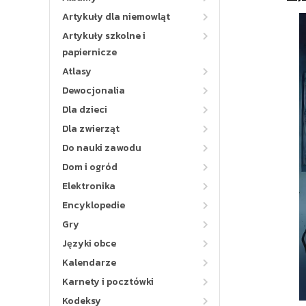
Artykuły dla niemowląt
Artykuły szkolne i
papiernicze
Atlasy
Dewocjonalia
Dla dzieci
Dla zwierząt
Do nauki zawodu
Dom i ogród
Elektronika
Encyklopedie
Gry
Języki obce
Kalendarze
Karnety i pocztówki
Kodeksy