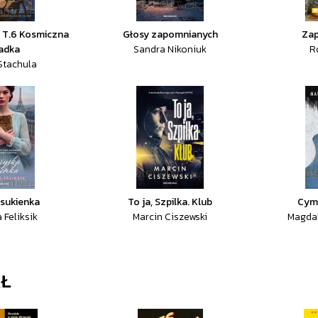
e T.6 Kosmiczna
Głosy zapomnianych
Zap
adka
Sandra Nikoniuk
R
Stachula
 sukienka
To ja, Szpilka. Klub
Cym
 Feliksik
Marcin Ciszewski
Magdal
AŁ