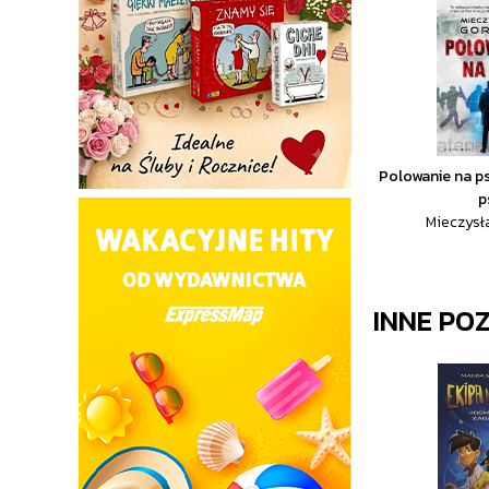
Polowanie na ps
p
Mieczysł
INNE PO