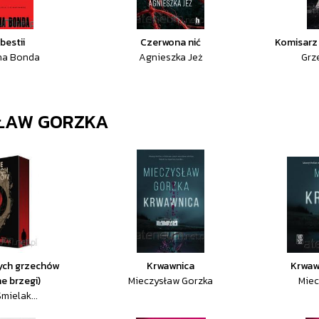
bestii
Czerwona nić
Komisarz 
na Bonda
Agnieszka Jeż
Grz
SŁAW GORZKA
ych grzechów
Krwawnica
Krwaw
e brzegi)
Mieczysław Gorzka
Miec
mielak...