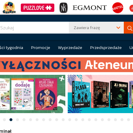
Zawiera frazę
ci tygodnia
Promocje
Wyprzedaże
Przedsprzedaże
U
minał