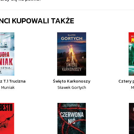
ENCI KUPOWALI TAKŻE
z T.1 Trucizna
Święto Karkonoszy
Cztery 
a Muniak
Sławek Gortych
M