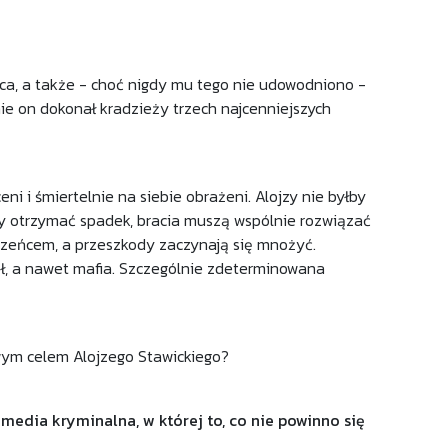
yńca, a także - choć nigdy mu tego nie udowodniono -
śnie on dokonał kradzieży trzech najcenniejszych
i i śmiertelnie na siebie obrażeni. Alojzy nie byłby
by otrzymać spadek, bracia muszą wspólnie rozwiązać
ierzeńcem, a przeszkody zaczynają się mnożyć.
iół, a nawet mafia. Szczególnie zdeterminowana
wym celem Alojzego Stawickiego?
media kryminalna, w której to, co nie powinno się