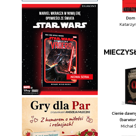
Dom 
Katarzy
MIECZY
Cienie dawn
(barwion
Michał Ś