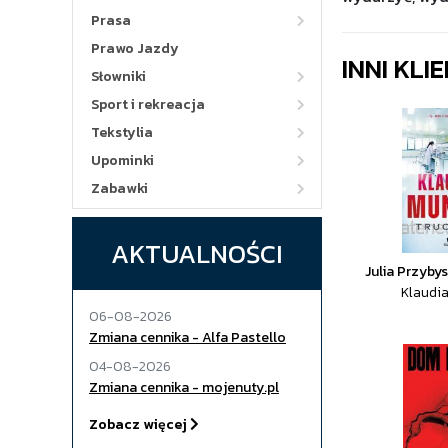
Prasa
Prawo Jazdy
INNI KLI
Słowniki
Sport i rekreacja
Tekstylia
Upominki
Zabawki
AKTUALNOŚCI
Julia Przybys
Klaudi
06-08-2026
Zmiana cennika - Alfa Pastello
04-08-2026
Zmiana cennika - mojenuty.pl
Zobacz więcej