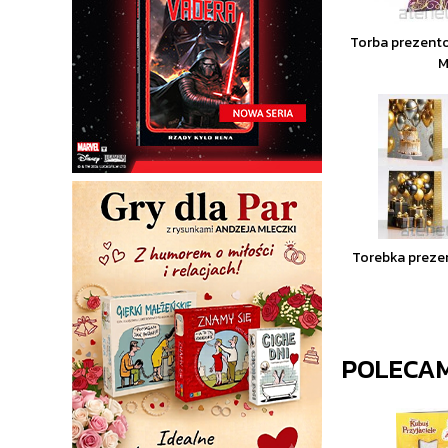
Torba prezent
M
Torebka preze
POLECA