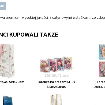
otu
wa premium, wysokiej jakości, z satynowymi wstążkami, ze zdob
ENCI KUPOWALI TAKŻE
ntowa 15x15x8cm
Torebka na prezent M lux
Tore
180x240x85
26x32x