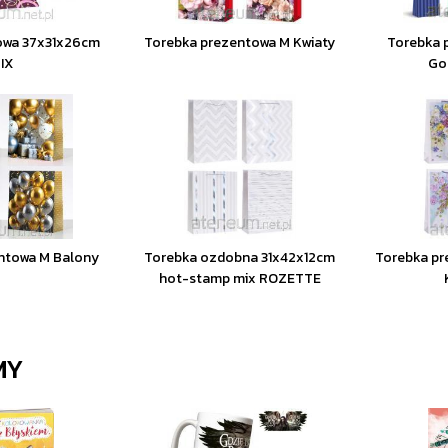
owa 37x31x26cm
Torebka prezentowa M Kwiaty
Torebka 
IX
Go
ntowa M Balony
Torebka ozdobna 31x42x12cm
Torebka p
hot-stamp mix ROZETTE
MY