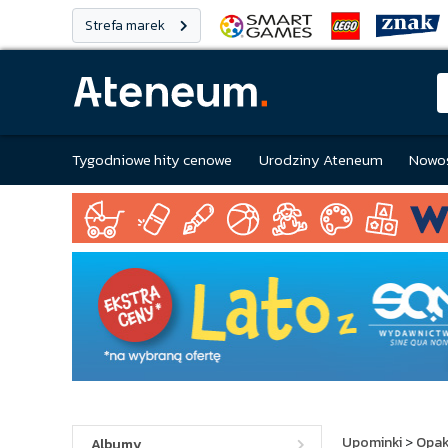
Strefa marek
Tygodniowe hity cenowe
Urodziny Ateneum
Nowoś
Upominki
>
Opak
Albumy