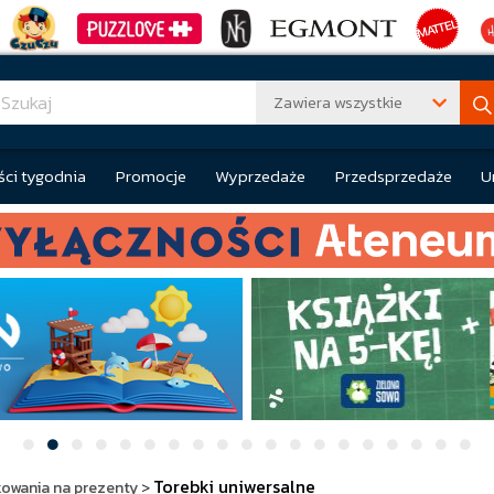
Zawiera wszystkie
ci tygodnia
Promocje
Wyprzedaże
Przedsprzedaże
U
Torebki uniwersalne
owania na prezenty
>