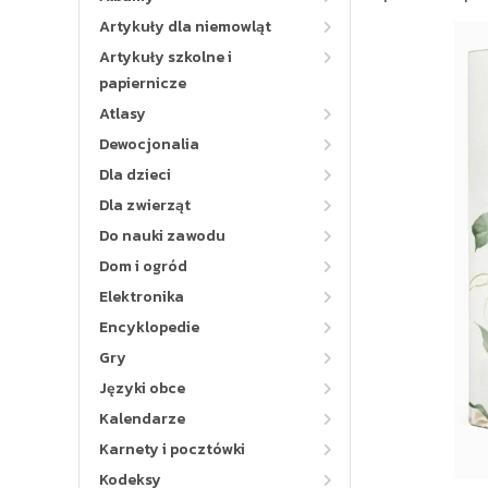
Artykuły dla niemowląt
Artykuły szkolne i
papiernicze
Atlasy
Dewocjonalia
Dla dzieci
Dla zwierząt
Do nauki zawodu
Dom i ogród
Elektronika
Encyklopedie
Gry
Języki obce
Kalendarze
Karnety i pocztówki
Kodeksy