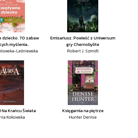
 dziecko. 70 zabaw
Emisariusz. Powieść z Uniwersum
cych myślenia..
gry Chernobylite
utowska-Leśniewska
Robert J. Szmidt
1 Na Krańcu Świata
Księgarnia na piętrze
nia Kokowska
Hunter Denise