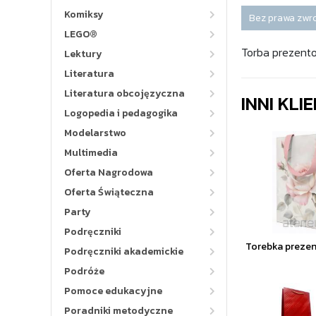
Komiksy
Bez prawa zwr
LEGO®
Torba prezento
Lektury
Literatura
Literatura obcojęzyczna
INNI KLI
Logopedia i pedagogika
Modelarstwo
Multimedia
Oferta Nagrodowa
Oferta Świąteczna
Party
Podręczniki
Torebka preze
Podręczniki akademickie
Podróże
Pomoce edukacyjne
Poradniki metodyczne