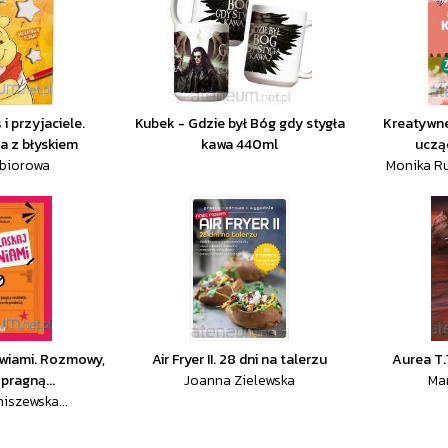
i przyjaciele.
Kubek - Gdzie był Bóg gdy stygła
Kreatywne
a z błyskiem
kawa 440ml
uczą
zbiorowa
Monika R
zwiami. Rozmowy,
Air Fryer II. 28 dni na talerzu
Aurea T.
pragną...
Joanna Zielewska
Ma
iszewska...