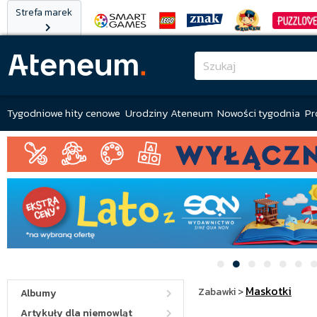
Strefa marek
Tygodniowe hity cenowe
Urodziny Ateneum
Nowości tygodnia
Pr
Maskotki
Zabawki
>
Albumy
Artykuły dla niemowląt