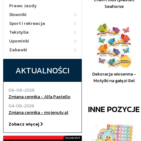
Prawo Jazdy
Seahorse
Słowniki
Sport i rekreacja
Tekstylia
Upominki
Zabawki
AKTUALNOŚCI
Dekoracja wiosenna -
Motylki na gałęzi 8el
06-08-2026
Zmiana cennika - Alfa Pastello
04-08-2026
INNE POZYCJ
Zmiana cennika - mojenuty.pl
Zobacz więcej