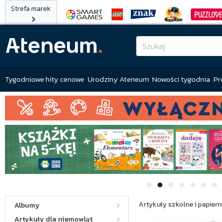
Strefa marek
Tygodniowe hity cenowe
Urodziny Ateneum
Nowości tygodnia
Pr
Artykuły szkolne i papiern
Albumy
Artykuły dla niemowląt