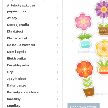
Artykuły szkolne i
papiernicze
Atlasy
Dewocjonalia
Dla dzieci
Dla zwierząt
Do nauki zawodu
Dom i ogród
Elektronika
Encyklopedie
Gry
Języki obce
Kalendarze
Karnety i pocztówki
Kodeksy
Komiksy
Bez prawa zwrotu