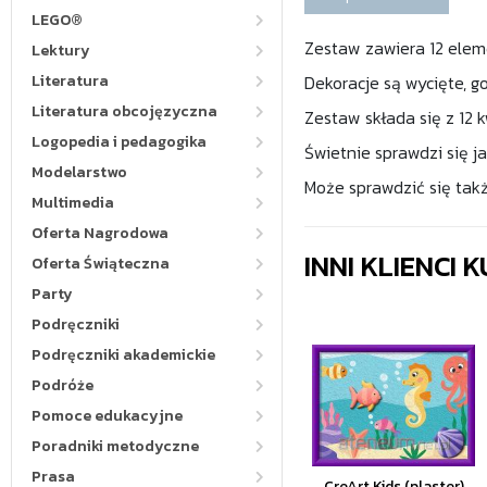
LEGO®
Zestaw zawiera 12 ele
Lektury
Literatura
Dekoracje są wycięte, g
Literatura obcojęzyczna
Zestaw składa się z 12 
Logopedia i pedagogika
Świetnie sprawdzi się j
Modelarstwo
Może sprawdzić się takż
Multimedia
Oferta Nagrodowa
INNI KLIENCI
Oferta Świąteczna
Party
Podręczniki
Podręczniki akademickie
Podróże
Pomoce edukacyjne
Poradniki metodyczne
Prasa
CreArt Kids (plaster)