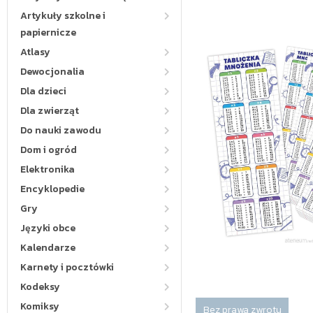
Artykuły szkolne i
papiernicze
Atlasy
Dewocjonalia
Dla dzieci
Dla zwierząt
Do nauki zawodu
Dom i ogród
Elektronika
Encyklopedie
Gry
Języki obce
Kalendarze
Karnety i pocztówki
Kodeksy
Komiksy
Bez prawa zwrotu