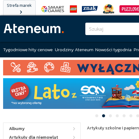
Strefa marek
Tygodniowe hity cenowe
Urodziny Ateneum
Nowości tygodnia
Pr
Artykuły szkolne i papiern
Albumy
Artykuły dla niemowląt