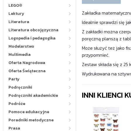
LEGO®
Zakładka matematyczna 
Lektury
Literatura
Idealnie sprawdzi się j
Literatura obcojęzyczna
Z zakładki można czerpa
Logopedia i pedagogika
poręczną planszą z tab
Modelarstwo
Może służyć też jako fis
Multimedia
przypomnieć.
Oferta Nagrodowa
Zestaw składa się z 25
Oferta Świąteczna
Wydrukowana na sztywn
Party
Podręczniki
INNI KLIENCI
Podręczniki akademickie
Podróże
Pomoce edukacyjne
Poradniki metodyczne
Prasa