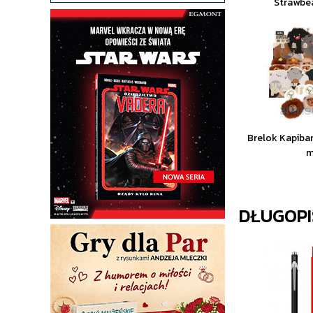
Strawbea
Brelok Kapib
m
DŁUGOPI