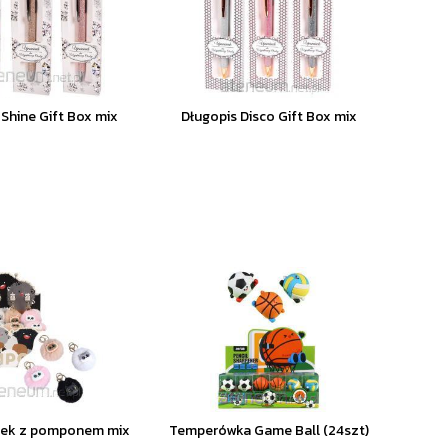
 Shine Gift Box mix
Długopis Disco Gift Box mix
tek z pomponem mix
Temperówka Game Ball (24szt)