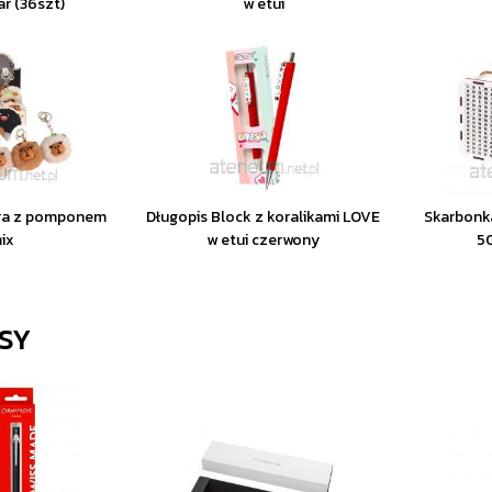
r (36szt)
w etui
ara z pomponem
Długopis Block z koralikami LOVE
Skarbonk
ix
w etui czerwony
5
SY