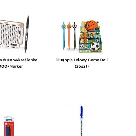
a duża wykreślanka
Długopis żelowy Game Ball
000+Marker
(36szt)