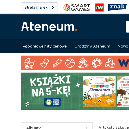
Strefa marek
Tygodniowe hity cenowe
Urodziny Ateneum
Nowoś
Artykuły szkolne
Albumy