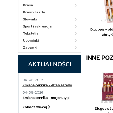
Prasa
Prawo Jazdy
Słowniki
Sport i rekreacja
Długopis + o
Tekstylia
złoty 
Upominki
Zabawki
INNE PO
AKTUALNOŚCI
06-08-2026
Zmiana cennika - Alfa Pastello
04-08-2026
Zmiana cennika - mojenuty.pl
Zobacz więcej
Długopis ż