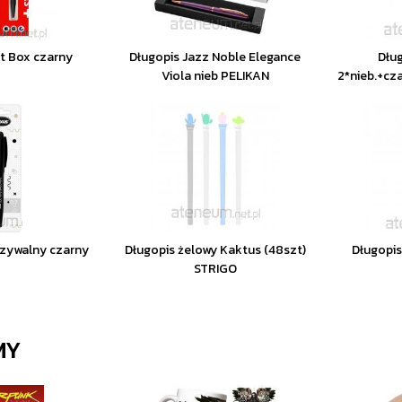
ft Box czarny
Długopis Jazz Noble Elegance
Dług
Viola nieb PELIKAN
2*nieb.+cza
zywalny czarny
Długopis żelowy Kaktus (48szt)
Długopis
STRIGO
MY