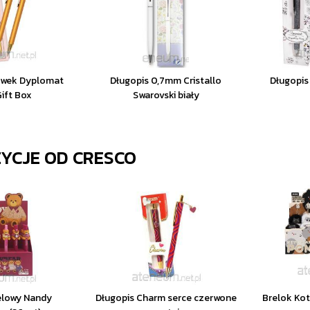
łówek Dyplomat
Długopis 0,7mm Cristallo
Długopis
Gift Box
Swarovski biały
ZYCJE OD
CRESCO
elowy Nandy
Długopis Charm serce czerwone
Brelok Ko