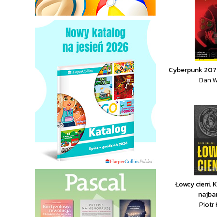
Cyberpunk 207
Dan W
Łowcy cieni. K
najbar
Piotr 