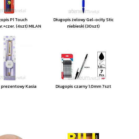
opis P1 Touch
Długopis żelowy Gel-ocity Stic
r.+czer. (4szt) MILAN
niebieski (30szt)
 prezentowy Kasia
Długopis czarny 1.0mm 7szt