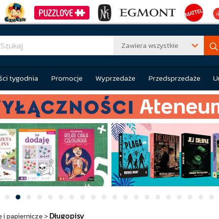
Zawiera wszystkie
ci tygodnia
Promocje
Wyprzedaże
Przedsprzedaże
U
Długopisy
 i papiernicze
>