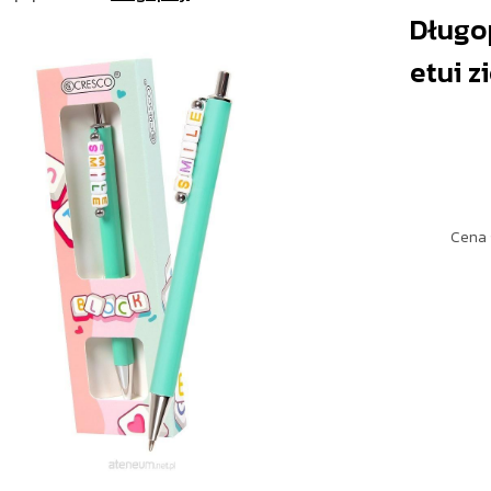
Długop
etui z
Cena 