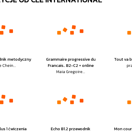
odnik metodyczny
Grammaire progressive du
Tout va b
 Chein...
Francais.. B2-C2 + online
pr
Maia Gregoire...
lus 1 ćwiczenia
Echo B1.2 przewodnik
Mon cours