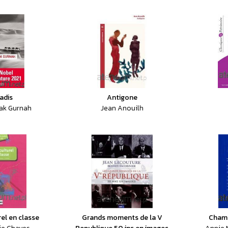
adis
Antigone
ak Gurnah
Jean Anouilh
rel en classe
Grands moments de la V
Champ