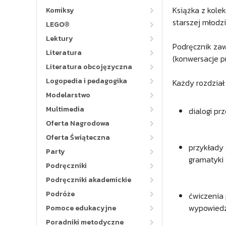
Książka z kole
Komiksy
starszej młodz
LEGO®
Lektury
Podręcznik zaw
Literatura
(konwersacje p
Literatura obcojęzyczna
Logopedia i pedagogika
Każdy rozdział 
Modelarstwo
Multimedia
dialogi pr
Oferta Nagrodowa
Oferta Świąteczna
przykłady
Party
gramatyki i
Podręczniki
Podręczniki akademickie
Podróże
ćwiczenia
wypowiedz
Pomoce edukacyjne
Poradniki metodyczne