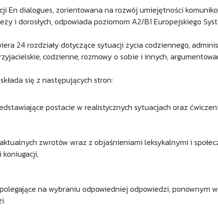
kcji En dialogues, zorientowana na rozwój umiejętności komunik
ieży i dorosłych, odpowiada poziomom A2/B1 Europejskiego Sys
iera 24 rozdziały dotyczące sytuacji życia codziennego, admin
rzyjacielskie, codzienne, rozmowy o sobie i innych, argumentowan
składa się z następujących stron:
zedstawiające postacie w realistycznych sytuacjach oraz ćwiczen
 aktualnych zwrotów wraz z objaśnieniami leksykalnymi i społe
 koniugacji,
 polegające na wybraniu odpowiedniej odpowiedzi, ponownym w
i.