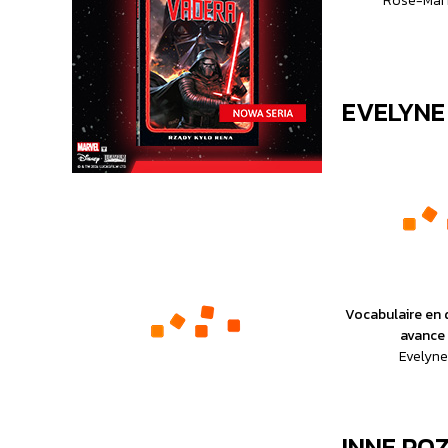
Rose-Mari
EVELYNE
Vocabulaire en 
avance 
Evelyne
INNE PO