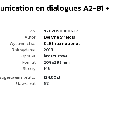
nication en dialogues A2-B1 +
EAN:
9782090380637
Autor:
Evelyne Sirejols
Wydawnictwo:
CLE International
Rok wydania:
2018
Oprawa:
broszurowa
Format:
209x292 mm
Strony:
143
sugerowana brutto:
124.60zł
Stawka vat:
5%