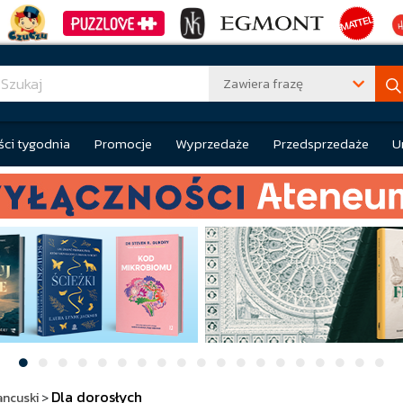
Zawiera frazę
ci tygodnia
Promocje
Wyprzedaże
Przedsprzedaże
U
Dla dorosłych
ancuski
>