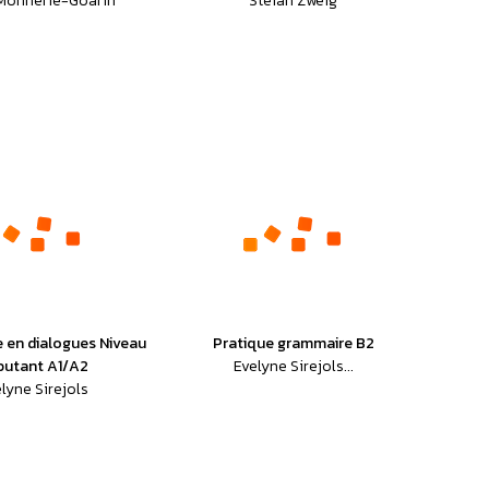
Monnerie-Goarin
Stefan Zweig
e en dialogues Niveau
Pratique grammaire B2
butant A1/A2
Evelyne Sirejols...
lyne Sirejols