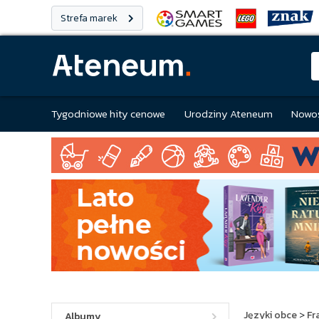
Strefa marek
Tygodniowe hity cenowe
Urodziny Ateneum
Nowoś
Języki obce
>
Fr
Albumy