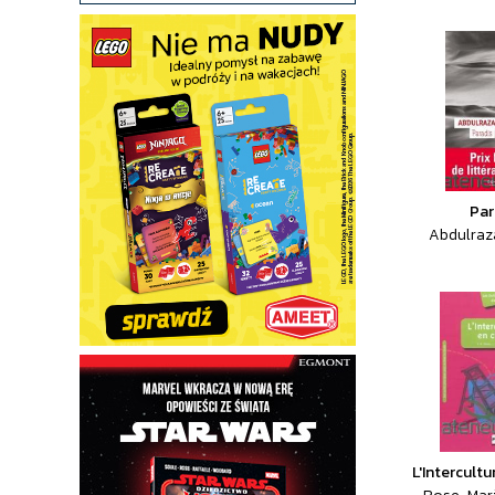
Par
Abdulraz
L'Intercultu