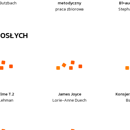
 Butzbach
metodyczny
B1+au
praca zbiorowa
Stepha
ROSŁYCH
Elme T.2
James Joyce
Konsjer
 Lehman
Lorie-Anne Duech
Ba