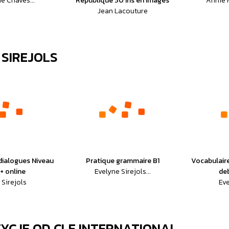
e Chaves...
Republique 50 ins en images
Annie 
Jean Lacouture
 SIREJOLS
dialogues Niveau
Pratique grammaire B1
Vocabulair
+ online
Evelyne Sirejols...
de
 Sirejols
Eve
ZYCJE OD
CLE INTERNATIONAL