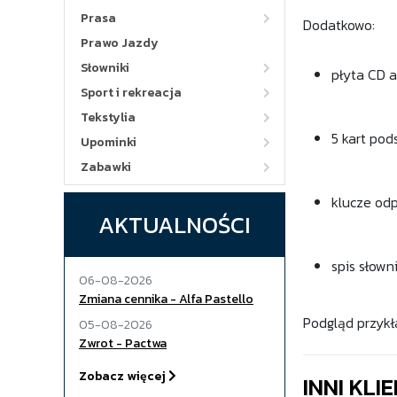
Prasa
Dodatkowo:
Prawo Jazdy
Słowniki
płyta CD a
Sport i rekreacja
Tekstylia
5 kart po
Upominki
Zabawki
klucze odp
AKTUALNOŚCI
spis słown
06-08-2026
Zmiana cennika - Alfa Pastello
Podgląd przykł
05-08-2026
Zwrot - Pactwa
Zobacz więcej
INNI KLI