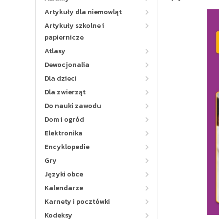
Artykuły dla niemowląt
Artykuły szkolne i
papiernicze
Atlasy
Dewocjonalia
Dla dzieci
Dla zwierząt
Do nauki zawodu
Dom i ogród
Elektronika
Encyklopedie
Gry
Języki obce
Kalendarze
Karnety i pocztówki
Kodeksy