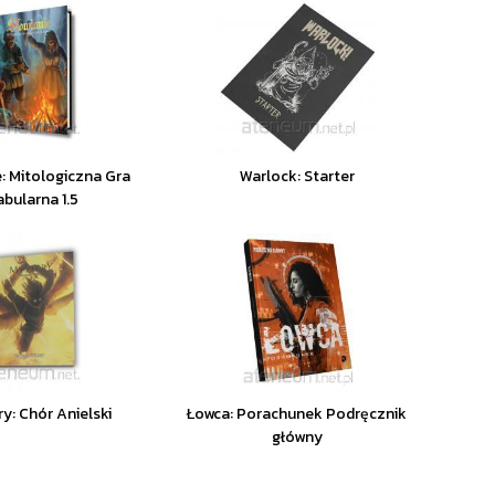
e: Mitologiczna Gra
Warlock: Starter
abularna 1.5
y: Chór Anielski
Łowca: Porachunek Podręcznik
główny