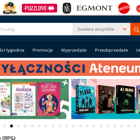
Zawiera wszystkie
ci tygodnia
Promocje
Wyprzedaże
Przedsprzedaże
U
e (RPG)