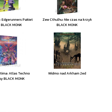
 Edgerunners Pakiet
Zew Cthulhu: Nie czas na krzyk
ji BLACK MONK
BLACK MONK
ltima: Atlas Techno
Widmo nad Arkham 2ed
sy BLACK MONK