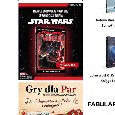
Jedyny Pierś
Samotny
Lone Wolf 6: K
Księga I 
FABULAR