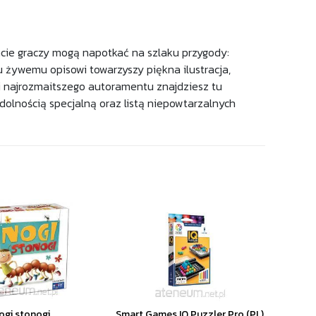
acie graczy mogą napotkać na szlaku przygody:
mu żywemu opisowi towarzyszy piękna ilustracja,
i najrozmaitszego autoramentu znajdziesz tu
olnością specjalną oraz listą niepowtarzalnych
ogi stonogi
Smart Games IQ Puzzler Pro (PL)