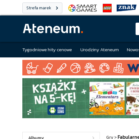
Strefa marek
Tygodniowe hity cenowe
Urodziny Ateneum
Nowoś
Fabularn
Gry
>
Albumy