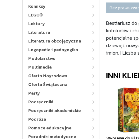
Komiksy
Bez prawa zwr
LEGO®
Bestiariusz do
Lektury
kotoludów i chi
Literatura
potencjalne sp
Literatura obcojęzyczna
dziewięć nowyc
Logopedia i pedagogika
imion. | Liczba 
Modelarstwo
Multimedia
INNI KLI
Oferta Nagrodowa
Oferta Świąteczna
Party
Podręczniki
Podręczniki akademickie
Podróże
Pomoce edukacyjne
Poradniki metodyczne
Wyprawa do El D