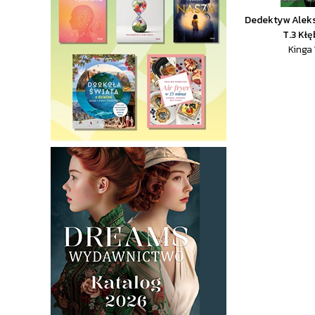
Dedektyw Alek
T.3 Kł
Kinga