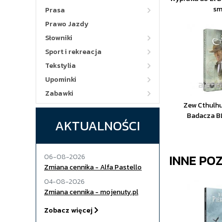
sm
Prasa
Prawo Jazdy
Słowniki
Sport i rekreacja
Tekstylia
Upominki
Zabawki
Zew Cthulhu
Badacza 
AKTUALNOŚCI
INNE PO
06-08-2026
Zmiana cennika - Alfa Pastello
04-08-2026
Zmiana cennika - mojenuty.pl
Zobacz więcej