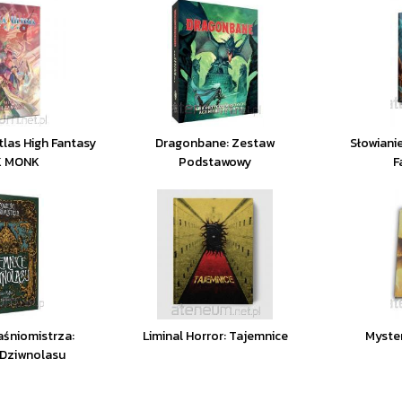
tlas High Fantasy
Dragonbane: Zestaw
Słowiani
K MONK
Podstawowy
F
aśniomistrza:
Liminal Horror: Tajemnice
Myster
 Dziwnolasu