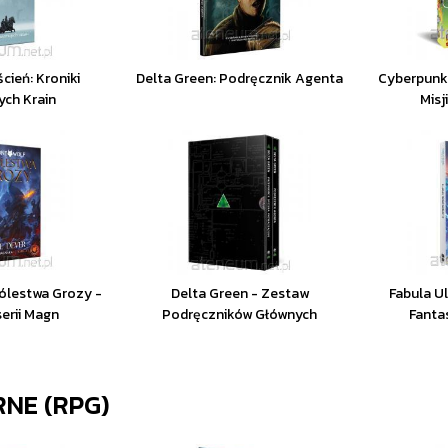
cień: Kroniki
Delta Green: Podręcznik Agenta
Cyberpunk:
ch Krain
Mis
rólestwa Grozy -
Delta Green - Zestaw
Fabula U
serii Magn
Podręczników Głównych
Fanta
NE (RPG)