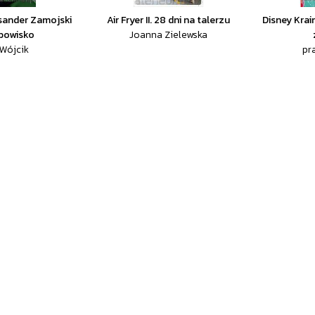
sander Zamojski
Air Fryer II. 28 dni na talerzu
Disney Krai
ębowisko
Joanna Zielewska
 Wójcik
pr