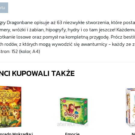
otu
 gry Dragonbane opisuje aż 63 niezwykłe stworzenia, które post
mery, wróżki i żabian, hipogryfy, hydry i co tam jeszcze! Każde
otkanie losowe oraz pomysł na kompletną przygodę. Prócz besti
h rodów, z których mogą wywodzić się awanturnicy - każdy ze zd
stron: 152 (kolor, A4)
ENCI KUPOWALI TAKŻE
orado Mokradła i
Emocje
N