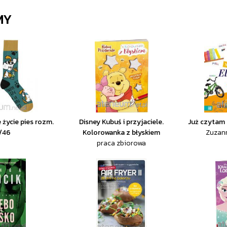
MY
 życie pies rozm.
Disney Kubuś i przyjaciele.
Już czytam 
/46
Kolorowanka z błyskiem
Zuzann
praca zbiorowa