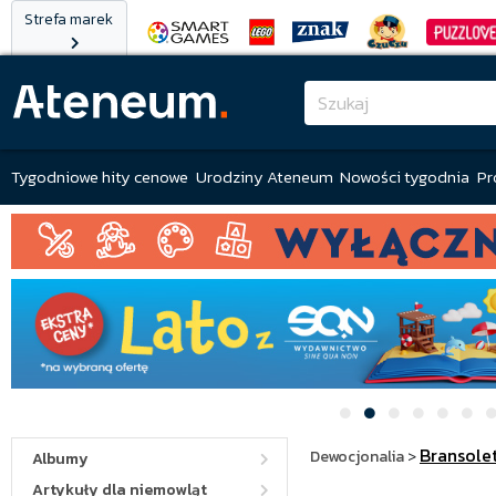
Strefa marek
Tygodniowe hity cenowe
Urodziny Ateneum
Nowości tygodnia
Pr
Bransolet
Dewocjonalia
>
Albumy
Artykuły dla niemowląt