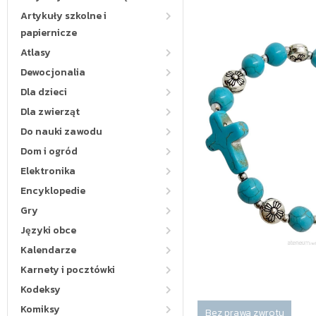
Artykuły szkolne i
papiernicze
Atlasy
Dewocjonalia
Dla dzieci
Dla zwierząt
Do nauki zawodu
Dom i ogród
Elektronika
Encyklopedie
Gry
Języki obce
Kalendarze
Karnety i pocztówki
Kodeksy
Komiksy
Bez prawa zwrotu