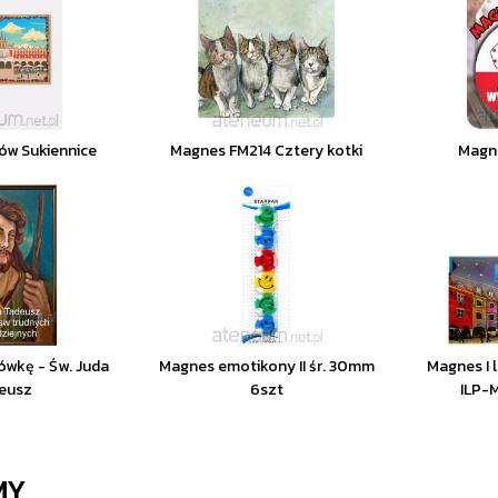
ów Sukiennice
Magnes FM214 Cztery kotki
Magn
ówkę - Św. Juda
Magnes emotikony II śr. 30mm
Magnes I 
eusz
6szt
ILP-
MY