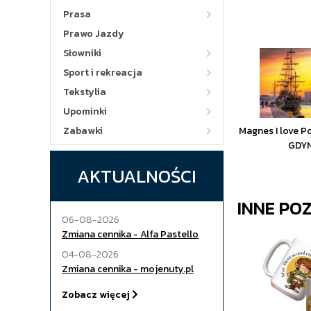
Prasa
Prawo Jazdy
Słowniki
Sport i rekreacja
Tekstylia
Upominki
Zabawki
Magnes I love P
GDYN
AKTUALNOŚCI
INNE PO
06-08-2026
Zmiana cennika - Alfa Pastello
04-08-2026
Zmiana cennika - mojenuty.pl
Zobacz więcej