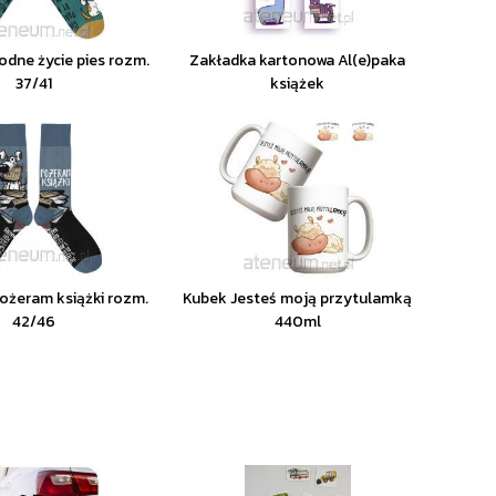
odne życie pies rozm.
Zakładka kartonowa Al(e)paka
37/41
książek
Pożeram książki rozm.
Kubek Jesteś moją przytulamką
42/46
440ml