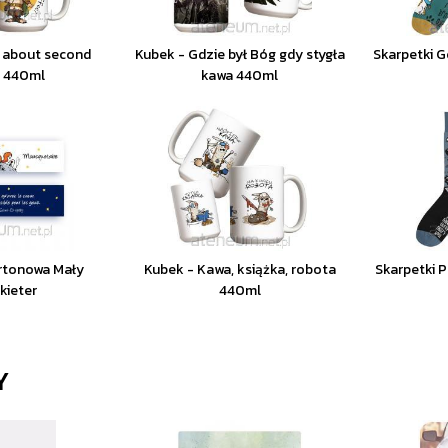
 about second
Kubek - Gdzie był Bóg gdy stygła
Skarpetki G
e 440ml
kawa 440ml
rtonowa Mały
Kubek - Kawa, książka, robota
Skarpetki 
kieter
440ml
Y