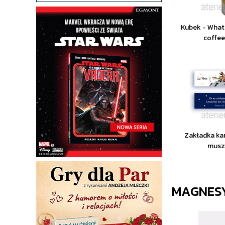
Kubek - What
coffe
Zakładka ka
musz
MAGNES