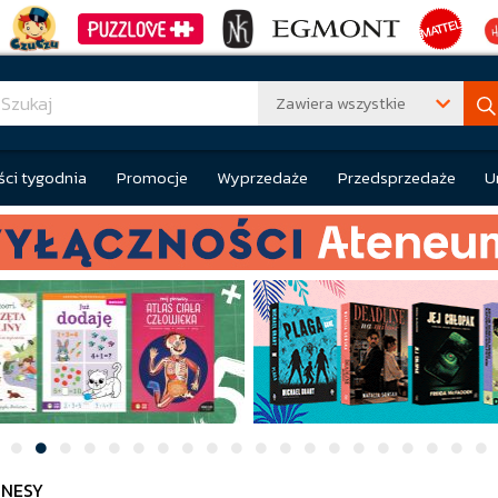
Zawiera wszystkie
ci tygodnia
Promocje
Wyprzedaże
Przedsprzedaże
U
NESY