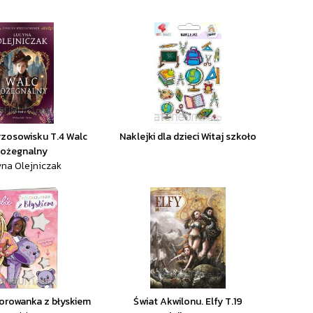
rzosowisku T.4 Walc
Naklejki dla dzieci Witaj szkoło
ożegnalny
na Olejniczak
lorowanka z błyskiem
Świat Akwilonu. Elfy T.19