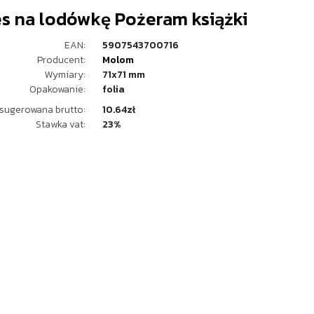
s na lodówkę Pożeram książki
EAN:
5907543700716
Producent:
Molom
Wymiary:
71x71 mm
Opakowanie:
folia
sugerowana brutto:
10.64zł
Stawka vat:
23%