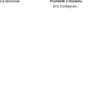
aca zbiorowa
Pustelnik z Ourannu
Eric Corbeyran...