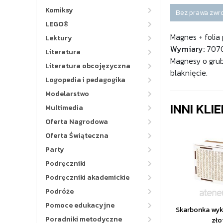
Komiksy
Bez prawa zwr
LEGO®
Magnes + folia
Lektury
Wymiary:
707
Literatura
Magnesy o grub
Literatura obcojęzyczna
blaknięcie.
Logopedia i pedagogika
Modelarstwo
INNI KLI
Multimedia
Oferta Nagrodowa
Oferta Świąteczna
Party
Podręczniki
Podręczniki akademickie
Podróże
Pomoce edukacyjne
Skarbonka wy
Poradniki metodyczne
zło