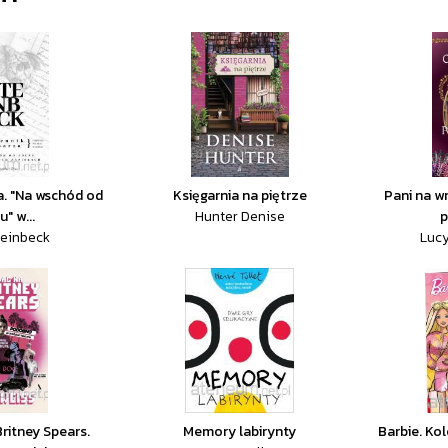
a. "Na wschód od
Księgarnia na piętrze
Pani na w
" w...
Hunter Denise
p
teinbeck
Lucy
ritney Spears.
Memory labirynty
Barbie. Ko