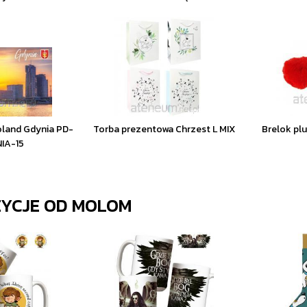
oland Gdynia PD-
Torba prezentowa Chrzest L MIX
Brelok pl
IA-15
ZYCJE OD
MOLOM