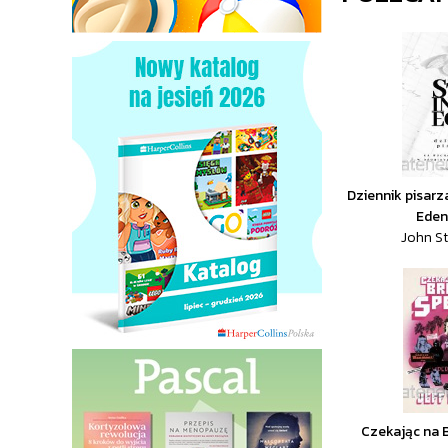
Dziennik pisarz
Edenu
John S
Czekając na B