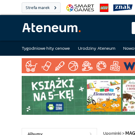
Strefa marek
Tygodniowe hity cenowe
Urodziny Ateneum
Nowoś
MAG
Upominki
>
Albumy