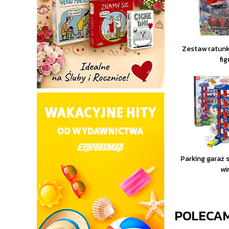
Zestaw ratunk
fig
Parking garaż
wi
POLECA