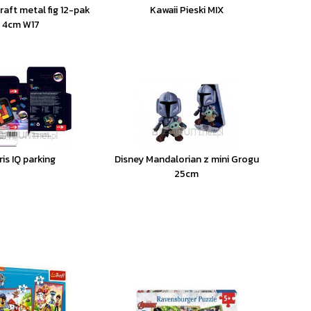
raft metal fig 12-pak
Kawaii Pieski MIX
4cm W17
is IQ parking
Disney Mandalorian z mini Grogu
25cm