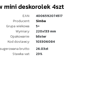
w mini deskorolek 4szt
EAN:
4006592074517
Producent:
Simba
Grupa wiekowa:
5+
Wymiary:
220x133 mm
Opakowanie:
blister
Kod dostawcy:
103306084
sugerowana brutto:
26.03zł
Stawka vat:
23%