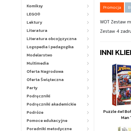
Komiksy
Promocja
B
LEGO®
WOT Zestaw min
Lektury
Literatura
Zestaw 4 zadru
Literatura obcojęzyczna
Logopedia i pedagogika
INNI KLI
Modelarstwo
Multimedia
Oferta Nagrodowa
Oferta Świąteczna
Party
Podręczniki
Podręczniki akademickie
Puzzle 4w1 Boh
Podróże
Man 
Pomoce edukacyjne
Poradniki metodyczne