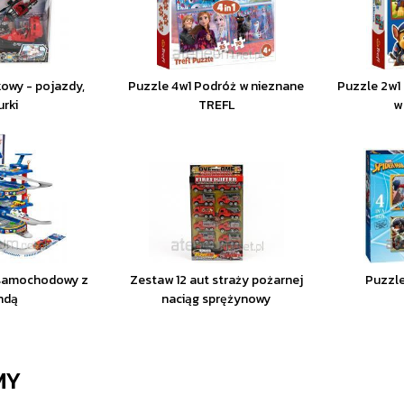
owy - pojazdy,
Puzzle 4w1 Podróż w nieznane
Puzzle 2w1
urki
TREFL
w
 samochodowy z
Zestaw 12 aut straży pożarnej
Puzzle
ndą
naciąg sprężynowy
MY