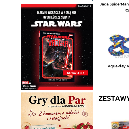
Jada SpiderMan
RS
AquaPlay 
ZESTAW