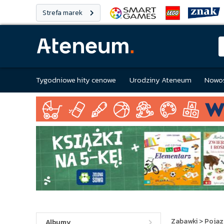
Strefa marek
Tygodniowe hity cenowe
Urodziny Ateneum
Nowoś
Zabawki
>
Pojaz
Albumy