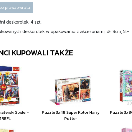
ez prawa zwrotu
i deskorolek, 4 szt.
kowanych deskorolek w opakowaniu z akcesoriami, dł. 9cm, 5l+
ENCI KUPOWALI TAKŻE
aterski Spider-
Puzzle 3x48 Super Kolor Harry
Puzzle 3x8
TREFL
Potter