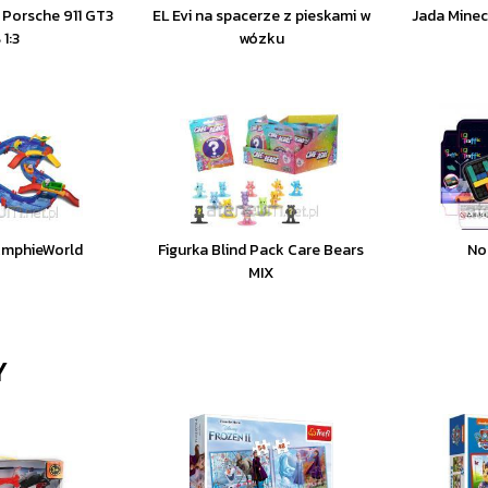
 Porsche 911 GT3
EL Evi na spacerze z pieskami w
Jada Minec
 1:3
wózku
AmphieWorld
Figurka Blind Pack Care Bears
Nor
MIX
Y