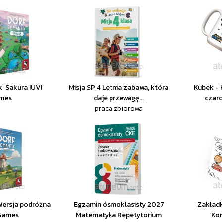
: Sakura IUVI
Misja SP 4 Letnia zabawa, która
Kubek - 
mes
daje przewagę...
czar
praca zbiorowa
Wersja podróżna
Egzamin ósmoklasisty 2027
Zakład
 Games
Matematyka Repetytorium
Kon