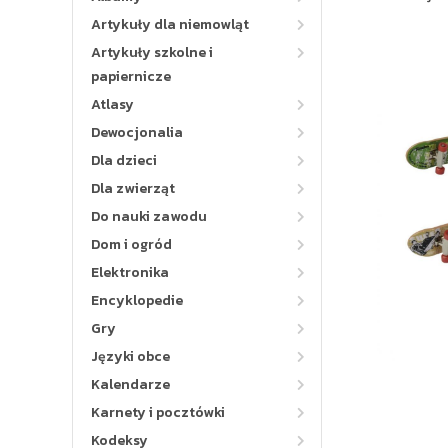
Artykuły dla niemowląt
Artykuły szkolne i
papiernicze
Atlasy
Dewocjonalia
Dla dzieci
Dla zwierząt
Do nauki zawodu
Dom i ogród
Elektronika
Encyklopedie
Gry
Języki obce
Kalendarze
Karnety i pocztówki
Kodeksy