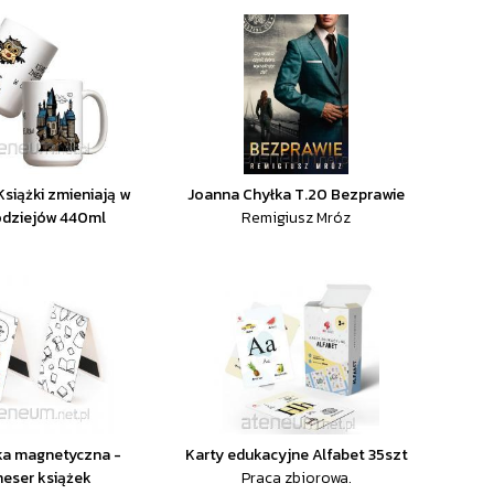
Książki zmieniają w
Joanna Chyłka T.20 Bezprawie
odziejów 440ml
Remigiusz Mróz
ka magnetyczna -
Karty edukacyjne Alfabet 35szt
eser książek
Praca zbiorowa.