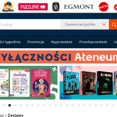
Zawiera wszystkie
ci tygodnia
Promocje
Wyprzedaże
Przedsprzedaże
U
Zestawy
dy
>