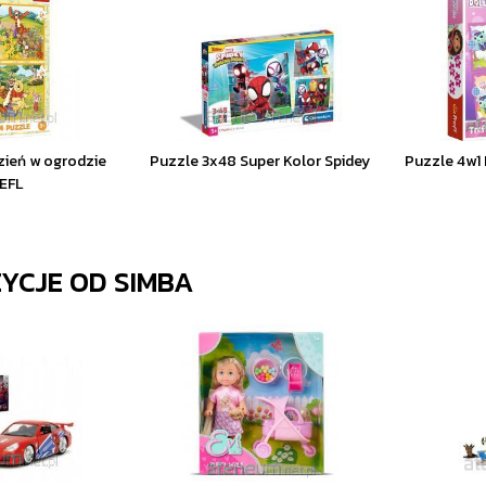
zień w ogrodzie
Puzzle 3x48 Super Kolor Spidey
Puzzle 4w1
EFL
ZYCJE OD
SIMBA