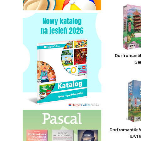
Dorfromantik
Ga
Dorfromantik: 
IUVI