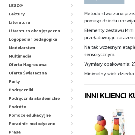
LEGO®
Metoda stworzona przez 
Lektury
pomaga dziecku rozwija
Literatura
Elementy zestawu Mini C
Literatura obcojęzyczna
przeładowując zarazem 
Logopedia i pedagogika
Na tak wczesnym etapie
Modelarstwo
sensorycznym.
Multimedia
Wymiary opakowania: 27
Oferta Nagrodowa
Oferta Świąteczna
Minimalny wiek dz
Party
Podręczniki
INNI KLIENCI
Podręczniki akademickie
Podróże
Pomoce edukacyjne
Poradniki metodyczne
Prasa