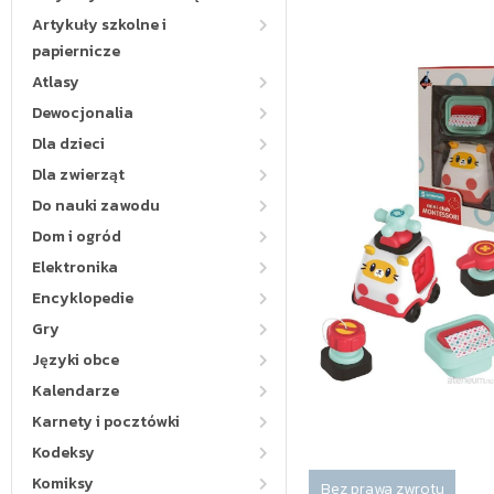
Artykuły szkolne i
papiernicze
Atlasy
Dewocjonalia
Dla dzieci
Dla zwierząt
Do nauki zawodu
Dom i ogród
Elektronika
Encyklopedie
Gry
Języki obce
Kalendarze
Karnety i pocztówki
Kodeksy
Komiksy
Bez prawa zwrotu