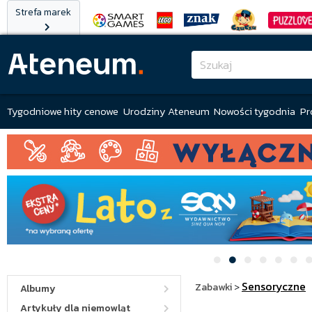
Strefa marek
Tygodniowe hity cenowe
Urodziny Ateneum
Nowości tygodnia
Pr
Sensoryczne
Zabawki
>
Albumy
Artykuły dla niemowląt