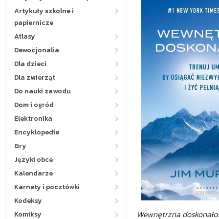
Artykuły szkolne i
papiernicze
Atlasy
Dewocjonalia
Dla dzieci
Dla zwierząt
Do nauki zawodu
Dom i ogród
Elektronika
Encyklopedie
Gry
Języki obce
Kalendarze
Karnety i pocztówki
Kodeksy
Wewnętrzna doskonało
Komiksy