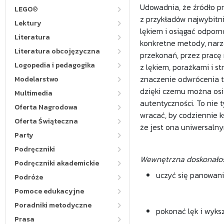
Udowadnia, że źródło pr
LEGO®
z przykładów najwybitni
Lektury
lękiem i osiągać odporn
Literatura
konkretne metody, narzę
Literatura obcojęzyczna
przekonań, przez pracę
Logopedia i pedagogika
z lękiem, porażkami i st
znaczenie odwrócenia tr
Modelarstwo
dzięki czemu można osiąg
Multimedia
autentyczności. To nie 
Oferta Nagrodowa
wracać, by codziennie k
Oferta Świąteczna
że jest ona uniwersalny
Party
Podręczniki
Wewnętrzna doskonało
Podręczniki akademickie
uczyć się panowani
Podróże
Pomoce edukacyjne
Poradniki metodyczne
pokonać lęk i wyks
Prasa