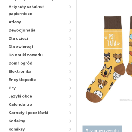
Artykuły szkolne i
papiernicze
Atlasy
Dewocjonalia
Dla dzieci
Dla zwierząt
Do nauki zawodu
Dom i ogród
Elektronika
Encyklopedie
Gry
Języki obce
Kalendarze
Karnety i pocztówki
Kodeksy
Komiksy
Bez prawa zwrotu