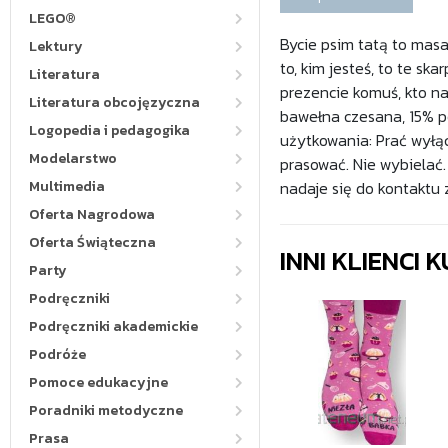
LEGO®
Bycie psim tatą to masa 
Lektury
to, kim jesteś, to te sk
Literatura
prezencie komuś, kto na 
Literatura obcojęzyczna
bawełna czesana, 15% p
Logopedia i pedagogika
użytkowania: Prać wyłąc
Modelarstwo
prasować. Nie wybielać.
Multimedia
nadaje się do kontaktu 
Oferta Nagrodowa
Oferta Świąteczna
INNI KLIENCI
Party
Podręczniki
Podręczniki akademickie
Podróże
Pomoce edukacyjne
Poradniki metodyczne
Prasa