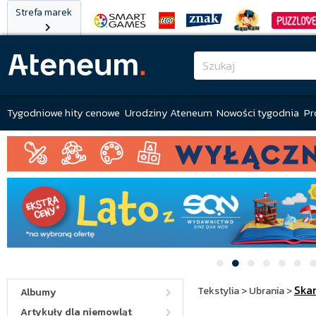
Strefa marek
Tygodniowe hity cenowe
Urodziny Ateneum
Nowości tygodnia
Pr
Ska
Tekstylia
>
Ubrania
>
Albumy
Artykuły dla niemowląt