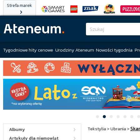
Strefa marek
Tygodniowe hity cenowe
Urodziny Ateneum
Nowości tygodnia
Pr
Ska
Tekstylia
>
Ubrania
>
Albumy
Artykuły dla niemowląt