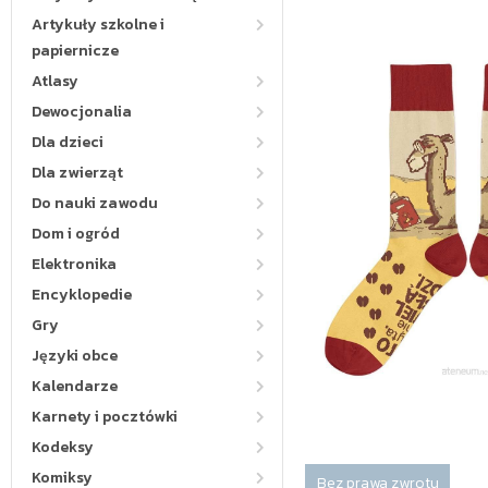
Artykuły szkolne i
papiernicze
Atlasy
Dewocjonalia
Dla dzieci
Dla zwierząt
Do nauki zawodu
Dom i ogród
Elektronika
Encyklopedie
Gry
Języki obce
Kalendarze
Karnety i pocztówki
Kodeksy
Komiksy
Bez prawa zwrotu