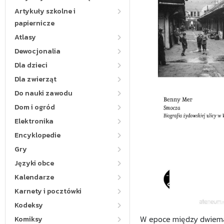
Artykuły szkolne i
papiernicze
Atlasy
Dewocjonalia
Dla dzieci
Dla zwierząt
Do nauki zawodu
Dom i ogród
Elektronika
Encyklopedie
Gry
Języki obce
Kalendarze
Karnety i pocztówki
Kodeksy
W epoce między dwiema
Komiksy