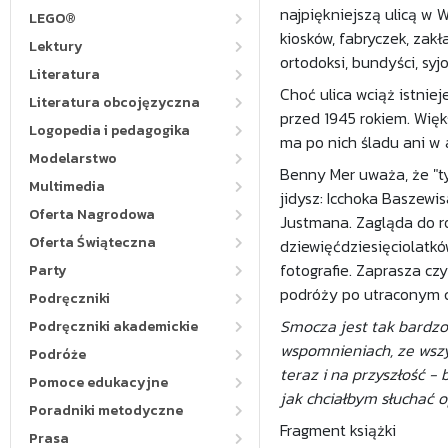
najpiękniejszą ulicą w 
LEGO®
kiosków, fabryczek, zakł
Lektury
ortodoksi, bundyści, syj
Literatura
Choć ulica wciąż istniej
Literatura obcojęzyczna
przed 1945 rokiem. Wię
Logopedia i pedagogika
ma po nich śladu ani w 
Modelarstwo
Benny Mer uważa, że "ty
Multimedia
jidysz: Icchoka Baszew
Oferta Nagrodowa
Justmana. Zagląda do r
Oferta Świąteczna
dziewięćdziesięciolatkó
fotografie. Zaprasza cz
Party
podróży po utraconym c
Podręczniki
Smocza jest tak bardzo 
Podręczniki akademickie
wspomnieniach, ze wszys
Podróże
teraz i na przyszłość -
Pomoce edukacyjne
jak chciałbym słuchać o
Poradniki metodyczne
Fragment książki
Prasa