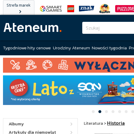
Strefa marek
Tygodniowe hity cenowe
Urodziny Ateneum
Nowości tygodnia
Pr
Historia
Literatura
>
Albumy
Artykuły dla niemowląt