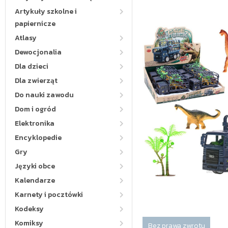
Artykuły szkolne i
papiernicze
Atlasy
Dewocjonalia
Dla dzieci
Dla zwierząt
Do nauki zawodu
Dom i ogród
Elektronika
Encyklopedie
Gry
Języki obce
Kalendarze
Karnety i pocztówki
Kodeksy
Komiksy
Bez prawa zwrotu