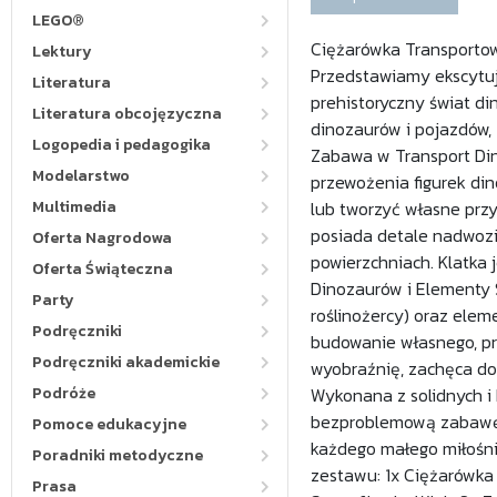
LEGO®
Ciężarówka Transportowa
Lektury
Przedstawiamy ekscytuj
Literatura
prehistoryczny świat di
Literatura obcojęzyczna
dinozaurów i pojazdów,
Logopedia i pedagogika
Zabawa w Transport Din
Modelarstwo
przewożenia figurek di
Multimedia
lub tworzyć własne przy
posiada detale nadwozi
Oferta Nagrodowa
powierzchniach. Klatka 
Oferta Świąteczna
Dinozaurów i Elementy S
Party
roślinożercy) oraz elem
Podręczniki
budowanie własnego, pr
Podręczniki akademickie
wyobraźnię, zachęca do 
Podróże
Wykonana z solidnych i 
bezproblemową zabawę. 
Pomoce edukacyjne
każdego małego miłośnik
Poradniki metodyczne
zestawu: 1x Ciężarówka 
Prasa