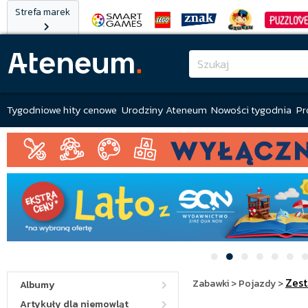
Strefa marek
Tygodniowe hity cenowe
Urodziny Ateneum
Nowości tygodnia
Pr
Zes
Zabawki
>
Pojazdy
>
Albumy
Artykuły dla niemowląt