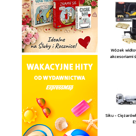
Wózek widło
akcesoriami 
Siku - Ciężarów
E