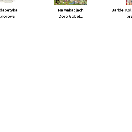
diabetyka
Na wakacjach
Barbie. Ko
zbiorowa
Doro Gobel...
pr