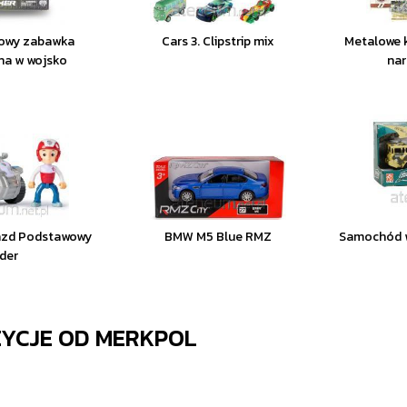
kowy zabawka
Cars 3. Clipstrip mix
Metalowe k
na w wojsko
nar
jazd Podstawowy
BMW M5 Blue RMZ
Samochód w
der
ZYCJE OD
MERKPOL