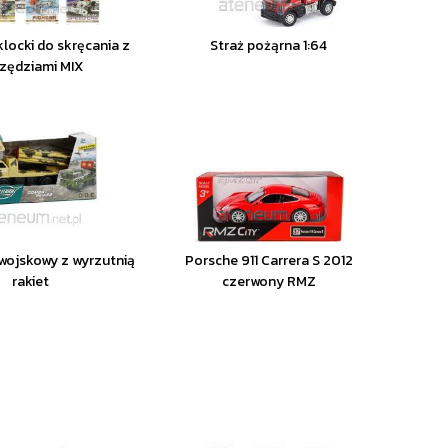
locki do skręcania z
Straż pożąrna 1:64
zędziami MIX
ojskowy z wyrzutnią
Porsche 911 Carrera S 2012
rakiet
czerwony RMZ