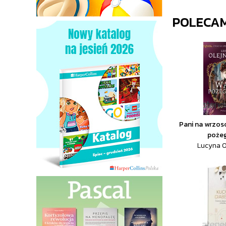
POLECA
Pani na wrzos
poże
Lucyna O