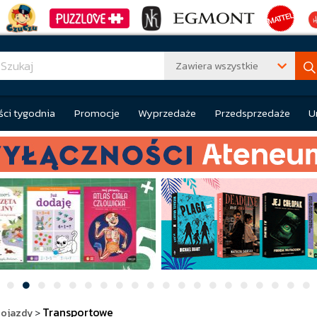
Zawiera wszystkie
ci tygodnia
Promocje
Wyprzedaże
Przedsprzedaże
U
Transportowe
ojazdy
>