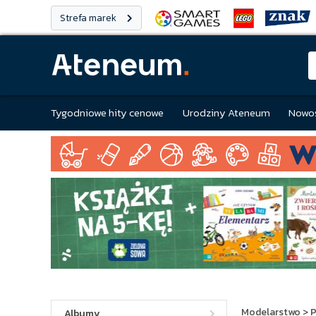
Strefa marek
Tygodniowe hity cenowe
Urodziny Ateneum
Nowoś
Modelarstwo
>
P
Albumy