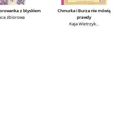
lorowanka z błyskiem
Chmurka i Burza nie mówią
aca zbiorowa
prawdy
Kaja Wietrzyk...