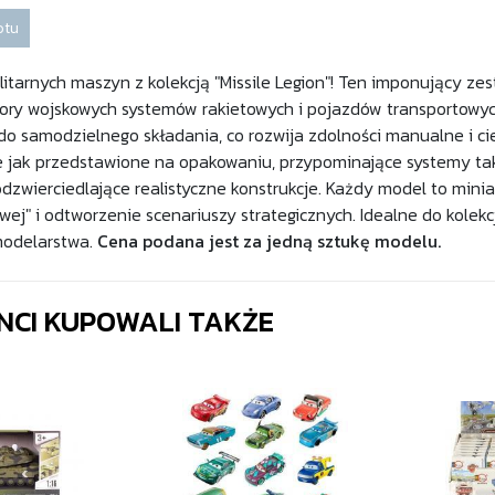
otu
ilitarnych maszyn z kolekcją "Missile Legion"! Ten imponujący ze
ry wojskowych systemów rakietowych i pojazdów transportowyc
o samodzielnego składania, co rozwija zdolności manualne i ci
ie jak przedstawione na opakowaniu, przypominające systemy taki
odzwierciedlające realistyczne konstrukcje. Każdy model to minia
owej" i odtworzenie scenariuszy strategicznych. Idealne do kole
modelarstwa.
Cena podana jest za jedną sztukę modelu
.
ENCI KUPOWALI TAKŻE