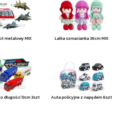
ot metalowy MIX
Lalka szmacianka 36cm MIX
 o długości 13cm 3szt
Auta policyjne z napędem 6szt