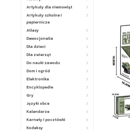
Artykuły dla niemowląt
Artykuły szkolne i
papiernicze
Atlasy
Dewocjonalia
Dla dzieci
Dla zwierząt
Do nauki zawodu
Dom i ogród
Elektronika
Encyklopedie
Gry
Języki obce
Kalendarze
Karnety i pocztówki
Kodeksy