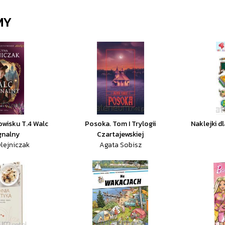
MY
owisku T.4 Walc
Posoka. Tom I Trylogii
Naklejki dl
gnalny
Czartajewskiej
lejniczak
Agata Sobisz