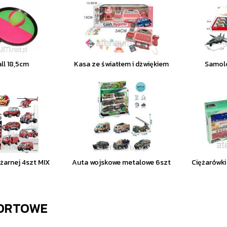
ll 18,5cm
Kasa ze światłem i dżwiękiem
Samol
żarnej 4szt MIX
Auta wojskowe metalowe 6szt
Ciężarówki
ORTOWE