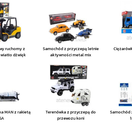
wy ruchomy z
Samochód z przyczepą letnie
Ciężarówk
światło dźwięk
aktywności metal mix
ka MAN z rakietą
Terenówka z przyczepą do
Samochód z
SA
przewozu koni
1