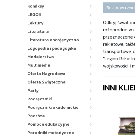
Komiksy
Bez prawa zwr
LEGO®
Odkryj świat m
Lektury
różnorodne wzo
Literatura
przeznaczone d
Literatura obcojęzyczna
rakietowe, tak
Logopedia i pedagogika
transportowe, 
Modelarstwo
"Legion Rakiet
Multimedia
wojskowości i 
Oferta Nagrodowa
Oferta Świąteczna
INNI KLI
Party
Podręczniki
Podręczniki akademickie
Podróże
Pomoce edukacyjne
Poradniki metodyczne