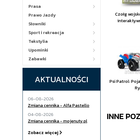
Prasa
Czołg wojs
Prawo Jazdy
interaktyw
Słowniki
Sport i rekreacja
Tekstylia
Upominki
Zabawki
AKTUALNOŚCI
Psi Patrol: Po
Ry
06-08-2026
Zmiana cennika - Alfa Pastello
INNE PO
04-08-2026
Zmiana cennika - mojenuty.pl
Zobacz więcej