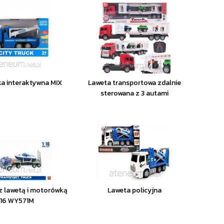
a interaktywna MIX
Laweta transportowa zdalnie
sterowana z 3 autami
 lawetą i motorówką
Laweta policyjna
:16 WY571M