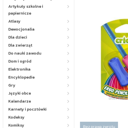
Artykuły szkolne i
papiernicze
Atlasy
Dewocjonalia
Dla dzieci
Dla zwierząt
Do nauki zawodu
Dom i ogród
Elektronika
Encyklopedie
Gry
Języki obce
Kalendarze
Karnety i pocztówki
Kodeksy
Komiksy
Bez prawa zwrotu