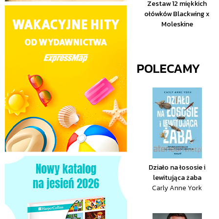
Zestaw 12 miękkich
ołówków Blackwing x
Moleskine
POLECAMY
Działo na łososie i
lewitująca żaba
Carly Anne York