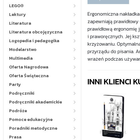
LEGO®
Ergonomiczna nakładka n
Lektury
zapewniają prawidłowy 
Literatura
prawidłową ergonomię ju
Literatura obcojęzyczna
i praworęcznych. Jej ks
Logopedia i pedagogika
krzyżowaniu. Optymalna
Modelarstwo
przyrządu do pisania. 
Multimedia
wrażeń podczas używania
Oferta Nagrodowa
Oferta Świąteczna
INNI KLIENCI
Party
Podręczniki
Podręczniki akademickie
Podróże
Pomoce edukacyjne
Poradniki metodyczne
Prasa