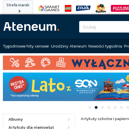
Strefa marek
Tygodniowe hity cenowe
Urodziny Ateneum
Nowości tygodnia
Pr
Artykuły szkolne i papiern
Albumy
Artykuły dla niemowląt