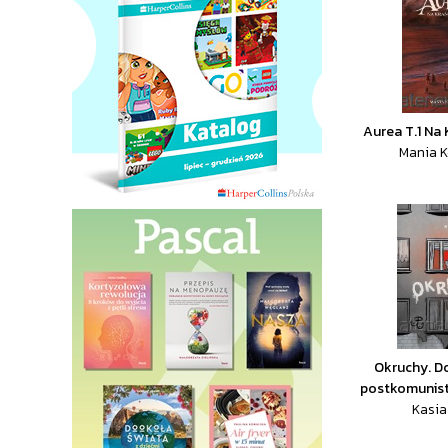
Aurea T.1 Na
Mania 
Okruchy. D
postkomunist
Kasia