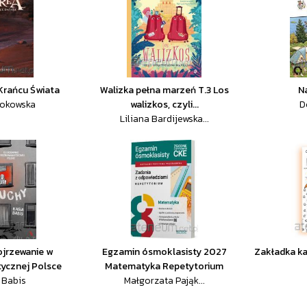
 Krańcu Świata
Walizka pełna marzeń T.3 Los
N
Kokowska
walizkos, czyli...
D
Liliana Bardijewska...
ojrzewanie w
Egzamin ósmoklasisty 2027
Zakładka k
ycznej Polsce
Matematyka Repetytorium
 Babis
Małgorzata Pająk...