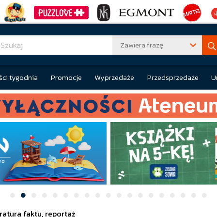
Zawiera frazę
ci tygodnia
Promocje
Wyprzedaże
Przedsprzedaże
U
eratura faktu, reportaż