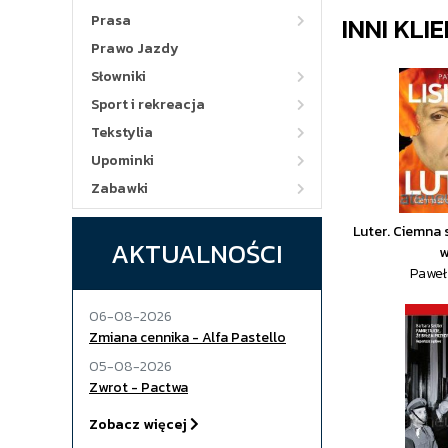
INNI KLI
Prasa
Prawo Jazdy
Słowniki
Sport i rekreacja
Tekstylia
Upominki
Zabawki
Luter. Ciemna 
AKTUALNOŚCI
w
Paweł 
06-08-2026
Zmiana cennika - Alfa Pastello
05-08-2026
Zwrot - Pactwa
Zobacz więcej