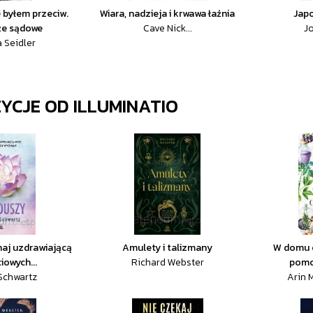
e byłem przeciw.
Wiara, nadzieja i krwawa łaźnia
Japo
że sądowe
Cave Nick...
J
 Seidler
ZYCJE OD
ILLUMINATIO
naj uzdrawiającą
Amulety i talizmany
W domu c
iowych...
Richard Webster
pomoc
Schwartz
Arin 