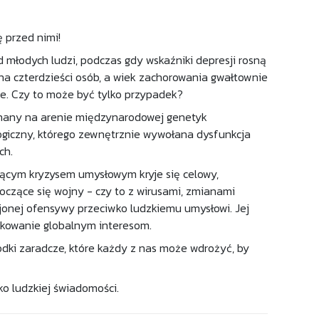
 przed nimi!
 młodych ludzi, podczas gdy wskaźniki depresji rosną
a czterdzieści osób, a wiek zachorowania gwałtownie
ie. Czy to może być tylko przypadek?
 uznany na arenie międzynarodowej genetyk
ogiczny, którego zewnętrznie wywołana dysfunkcja
ch.
jącym kryzysem umysłowym kryje się celowy,
oczące się wojny - czy to z wirusami, zmianami
onej ofensywy przeciwko ludzkiemu umysłowi. Jej
dkowanie globalnym interesom.
odki zaradcze, które każdy z nas może wdrożyć, by
ko ludzkiej świadomości.