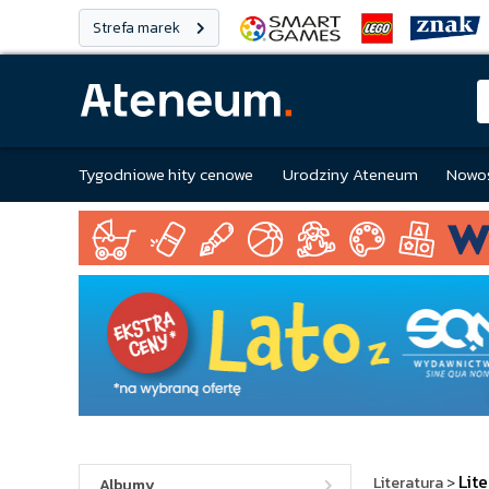
Strefa marek
Tygodniowe hity cenowe
Urodziny Ateneum
Nowoś
Lit
Literatura
>
Albumy