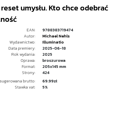
 reset umysłu. Kto chce odebrać
lność
EAN:
9788383719474
Autor:
Michael Nehls
Wydawnictwo:
Illuminatio
Data premiery:
2025-06-18
Rok wydania:
2025
Oprawa:
broszurowa
Format:
205x145 mm
Strony:
424
sugerowana brutto:
69.99zł
Stawka vat:
5%