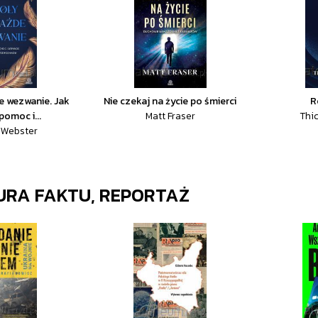
e wezwanie. Jak
Nie czekaj na życie po śmierci
R
pomoc i...
Matt Fraser
Thic
 Webster
URA FAKTU, REPORTAŻ