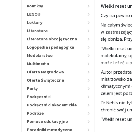
Wielki reset 
Komiksy
LEGO®
Czy na pewno m
Lektury
Na całym świec
Literatura
w zastraszając
się obniża. Pr
Literatura obcojęzyczna
Logopedia i pedagogika
"Wielki reset 
molekularny, u
Modelarstwo
może leżeć u p
Multimedia
Autor przedsta
Oferta Nagrodowa
mistrzowsko za
Oferta Świąteczna
klimatycznymi 
Party
celem jest poz
Podręczniki
Dr Nehls nie t
Podręczniki akademickie
chronić swój u
Podróże
"Wielki reset u
Pomoce edukacyjne
Poradniki metodyczne