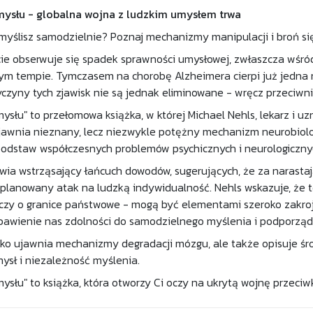
umysłu - globalna wojna z ludzkim umysłem trwa
yślisz samodzielnie? Poznaj mechanizmy manipulacji i broń się
ie obserwuje się spadek sprawności umysłowej, zwłaszcza wśród
ym tempie. Tymczasem na chorobę Alzheimera cierpi już jedna n
zyczyny tych zjawisk nie są jednak eliminowane - wręcz przeciwn
umysłu" to przełomowa książka, w której Michael Nehls, lekarz i
jawnia nieznany, lecz niezwykle potężny mechanizm neurobiol
odstaw współczesnych problemów psychicznych i neurologiczny
wia wstrząsający łańcuch dowodów, sugerujących, że za narasta
planowany atak na ludzką indywidualność. Nehls wskazuje, że t
czy o granice państwowe - mogą być elementami szeroko zakroj
bawienie nas zdolności do samodzielnego myślenia i podporzą
ylko ujawnia mechanizmy degradacji mózgu, ale także opisuje śr
mysł i niezależność myślenia.
mysłu" to książka, która otworzy Ci oczy na ukrytą wojnę przeciw