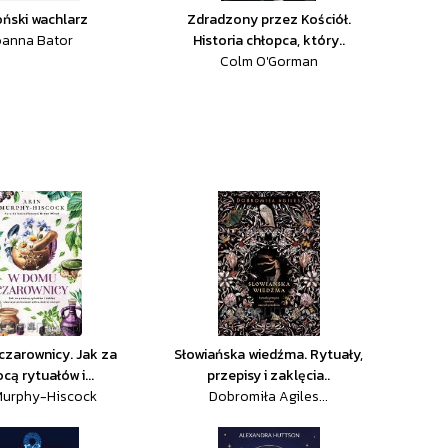
ński wachlarz
Zdradzony przez Kościół.
oanna Bator
Historia chłopca, który..
Colm O'Gorman
zarownicy. Jak za
Słowiańska wiedźma. Rytuały,
ą rytuałów i...
przepisy i zaklęcia..
Murphy-Hiscock
Dobromiła Agiles...