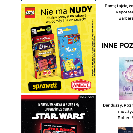
Pamiętajcie, ż
Reporta
Barbara
INNE PO
Dar duszy. Poz
moc życ
Robert 