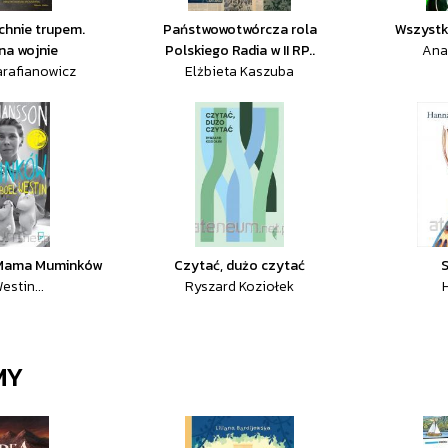
chnie trupem.
Państwowotwórcza rola
Wszystk
na wojnie
Polskiego Radia w II RP..
Ana
arafianowicz
Elżbieta Kaszuba
 Mama Muminków
Czytać, dużo czytać
estin...
Ryszard Koziołek
MY