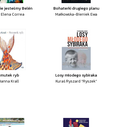
ie jesteśmy Belén
Bohaterki drugiego planu
 Elena Correa
Małkowska-Bieniek Ewa
Smutek ryb
Losy młodego sybiraka
Hanna Krall
Kuraś Ryszard "Ryszek"