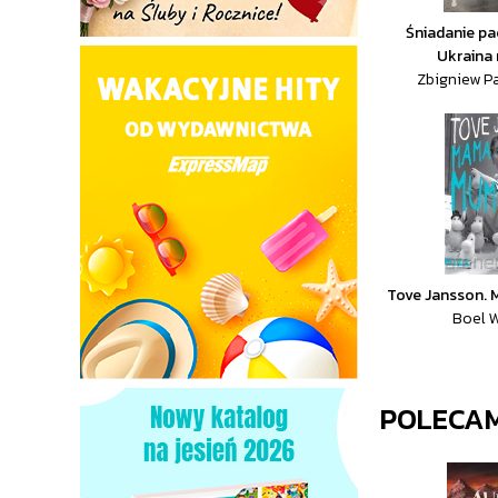
Śniadanie pa
Ukraina 
Zbigniew P
Tove Jansson.
Boel W
POLECA