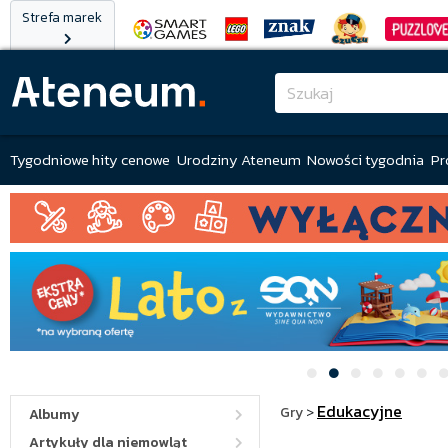
Strefa marek
Tygodniowe hity cenowe
Urodziny Ateneum
Nowości tygodnia
Pr
Edukacyjne
Gry
>
Albumy
Artykuły dla niemowląt