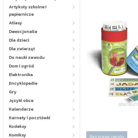
Artykuły szkolne i
papiernicze
Atlasy
Dewocjonalia
Dla dzieci
Dla zwierząt
Do nauki zawodu
Dom i ogród
Elektronika
Encyklopedie
Gry
Języki obce
Kalendarze
Karnety i pocztówki
Kodeksy
Komiksy
Bez prawa zwrotu