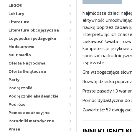
LEGO®
Najmłodsze dzieci najle
Lektury
aktywność umożliwiając
Literatura
naukę poprzez zabawę. 
Literatura obcojęzyczna
interpretując ich znacz
Logopedia i pedagogika
ciekawość świata i rozw
Modelarstwo
kompetencje językowe w
Multimedia
sprostać najtrudniejsz
i spiczaste.
Oferta Nagrodowa
Oferta Świąteczna
Gra wzbogacająca słowni
Party
Rozwój dziecka poprzez
Podręczniki
Proste zasady i 3 warian
Podręczniki akademickie
Pomoc dydaktyczna do z
Podróże
Zawartość: 52 dwujęzyc
Pomoce edukacyjne
Poradniki metodyczne
INNI KLIENCI
Prasa