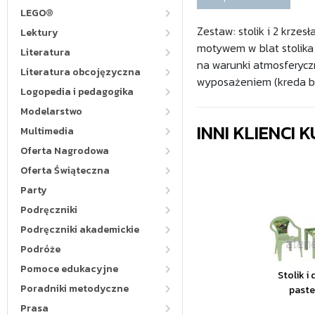
LEGO®
Zestaw: stolik i 2 krze
Lektury
motywem w blat stolika 
Literatura
na warunki atmosferyczn
Literatura obcojęzyczna
wyposażeniem (kreda bia
Logopedia i pedagogika
Modelarstwo
INNI KLIENCI
Multimedia
Oferta Nagrodowa
Oferta Świąteczna
Party
Podręczniki
Podręczniki akademickie
Podróże
Pomoce edukacyjne
Stolik i
Poradniki metodyczne
paste
Prasa