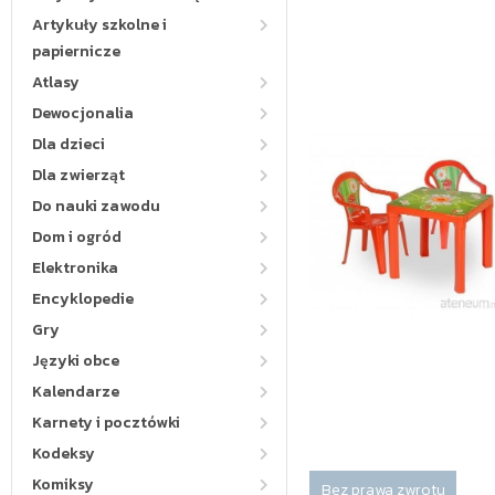
Artykuły szkolne i
papiernicze
Atlasy
Dewocjonalia
Dla dzieci
Dla zwierząt
Do nauki zawodu
Dom i ogród
Elektronika
Encyklopedie
Gry
Języki obce
Kalendarze
Karnety i pocztówki
Kodeksy
Komiksy
Bez prawa zwrotu