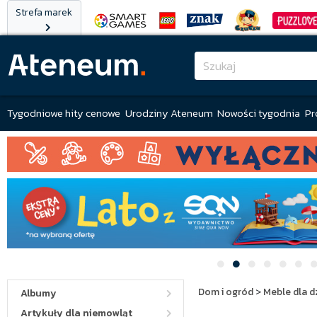
Strefa marek
Tygodniowe hity cenowe
Urodziny Ateneum
Nowości tygodnia
Pr
Dom i ogród
>
Meble dla d
Albumy
Artykuły dla niemowląt