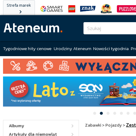
Strefa marek
Tygodniowe hity cenowe
Urodziny Ateneum
Nowości tygodnia
Pr
Zes
Zabawki
>
Pojazdy
>
Albumy
Artykuły dla niemowląt