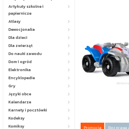
Artykuły szkolne i
papiernicze
Atlasy
Dewocjonalia
Dla dzieci
Dla zwierząt
Do nauki zawodu
Dom i ogród
Elektronika
Encyklopedie
Gry
Języki obce
Kalendarze
Karnety i pocztówki
Kodeksy
Komiksy
Promocja
Bez prawa 