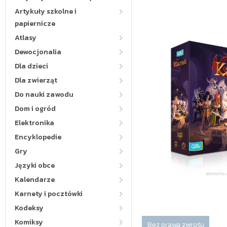
Artykuły szkolne i
papiernicze
Atlasy
Dewocjonalia
Dla dzieci
Dla zwierząt
Do nauki zawodu
Dom i ogród
Elektronika
Encyklopedie
Gry
Języki obce
Kalendarze
Karnety i pocztówki
Kodeksy
Komiksy
Bez prawa zwrotu