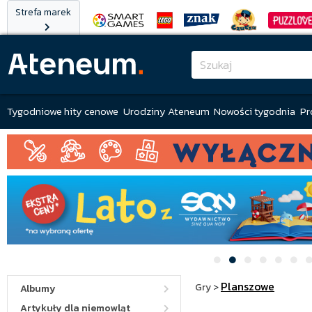
Strefa marek
Tygodniowe hity cenowe
Urodziny Ateneum
Nowości tygodnia
Pr
Planszowe
Gry
>
Albumy
Artykuły dla niemowląt