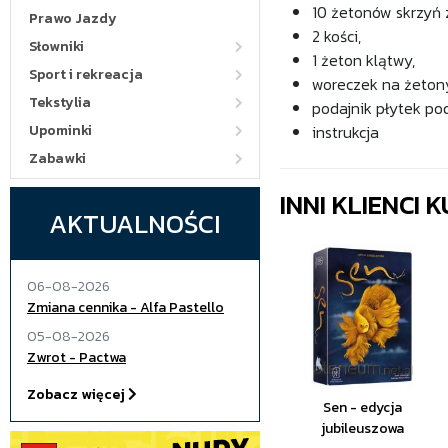
10 żetonów skrzyń 
Prawo Jazdy
2 kości,
Słowniki
1 żeton klątwy,
Sport i rekreacja
woreczek na żeton
Tekstylia
podajnik płytek po
Upominki
instrukcja
Zabawki
INNI KLIENCI
AKTUALNOŚCI
06-08-2026
Zmiana cennika - Alfa Pastello
05-08-2026
Zwrot - Pactwa
Zobacz więcej
Sen - edycja
jubileuszowa