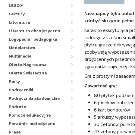
LEGO®
Nieznający lęku bohat
Lektury
zdobyć skrzynie pełne
Literatura
Karak to ekscytująca p
Literatura obcojęzyczna
jednego z sześciu śmiał
Logopedia i pedagogika
płytce gracze odkrywają
Modelarstwo
zdobywają wyposażenie i
Multimedia
drogocennych przedmiotó
Oferta Nagrodowa
zgromadzi najwięcej sk
Oferta Świąteczna
Gra z prostymi zasadami
Party
Zawartość gry:
Podręczniki
80 płytek podziemi
Podręczniki akademickie
6 pionków bohater
Podróże
6 kart bohaterów,
Pomoce edukacyjne
5 arkuszy wyposaże
Poradniki metodyczne
30 żetonów punktó
43 żetony potworó
Prasa