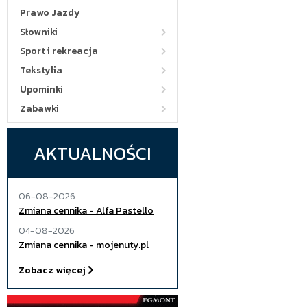
Prawo Jazdy
Słowniki
Sport i rekreacja
Tekstylia
Upominki
Zabawki
AKTUALNOŚCI
06-08-2026
Zmiana cennika - Alfa Pastello
04-08-2026
Zmiana cennika - mojenuty.pl
Zobacz więcej