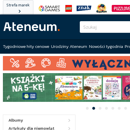
Strefa marek
Tygodniowe hity cenowe
Urodziny Ateneum
Nowości tygodnia
Pr
Albumy
Artykuły dla niemowląt