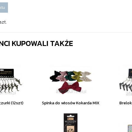
otu
szt.
ENCI KUPOWALI TAKŻE
zurki (12szt)
Spinka do włosów Kokarda MIX
Brelok