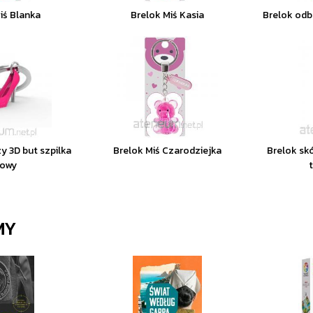
iś Blanka
Brelok Miś Kasia
Brelok odb
y 3D but szpilka
Brelok Miś Czarodziejka
Brelok sk
żowy
MY