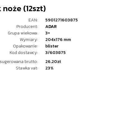
 noże (12szt)
EAN:
5901271603875
Producent:
ADAR
Grupa wiekowa:
3+
Wymiary:
204x176 mm
Opakowanie:
blister
Kod dostawcy:
3/603875
sugerowana brutto:
26.20zł
Stawka vat:
23%