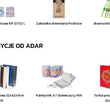
towa KR 12732 L
Zakładka drewniana Podróże
Bransolet
ZYCJE OD
ADAR
owa 32x42x11cm
Pamiętnik A7 dziewczęcy MIX
Torba pre
IX
32