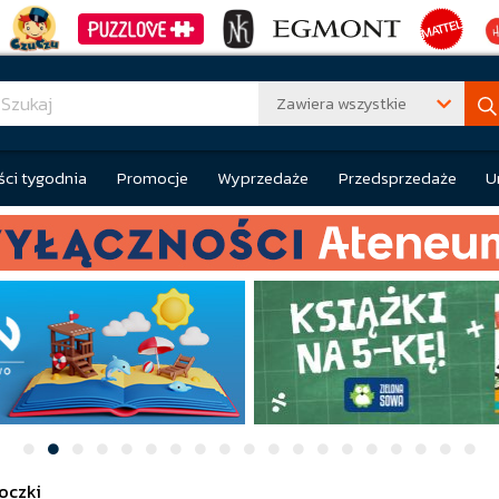
Zawiera wszystkie
ci tygodnia
Promocje
Wyprzedaże
Przedsprzedaże
U
oczki