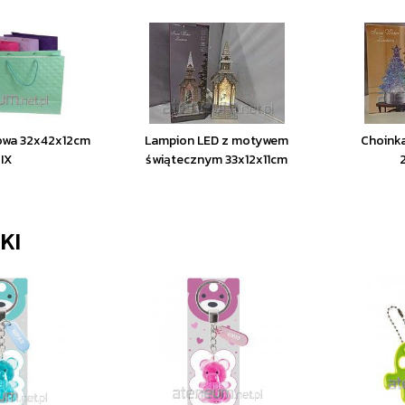
owa 32x42x12cm
Lampion LED z motywem
Choinka
IX
świątecznym 33x12x11cm
KI