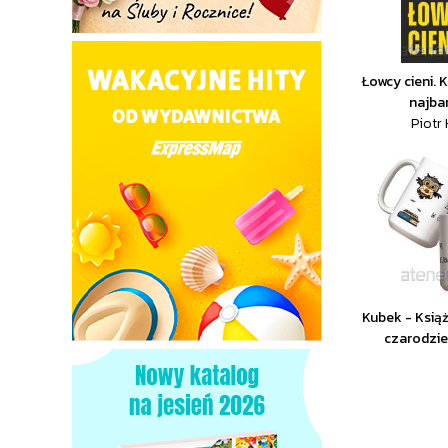
Łowcy cieni. K
najbar
Piotr 
Kubek - Książ
czarodzi