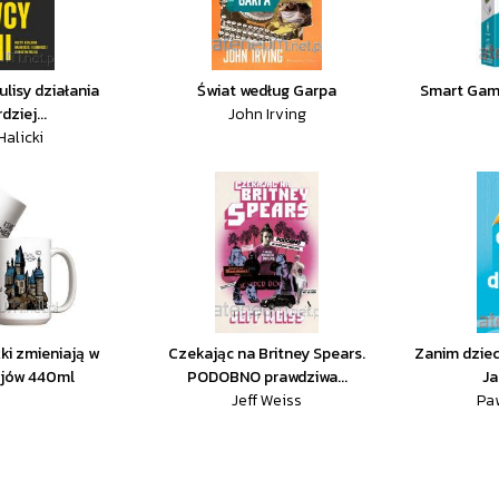
ulisy działania
Świat według Garpa
Smart Game
dziej...
John Irving
Halicki
ki zmieniają w
Czekając na Britney Spears.
Zanim dziec
ejów 440ml
PODOBNO prawdziwa...
Ja
Jeff Weiss
Paw