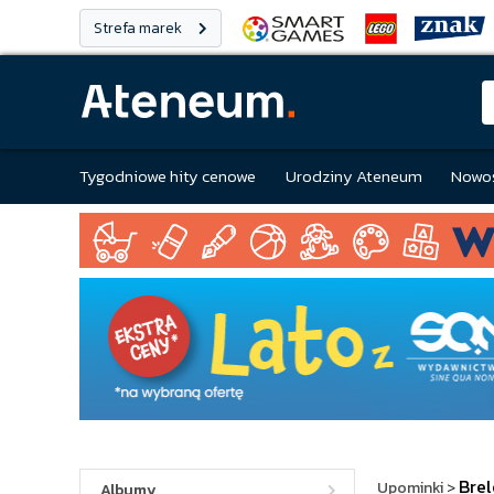
Strefa marek
Tygodniowe hity cenowe
Urodziny Ateneum
Nowoś
Brel
Upominki
>
Albumy