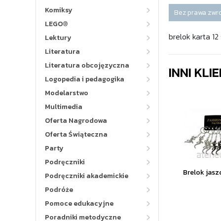
Komiksy
Bez prawa zwr
LEGO®
brelok karta 12 
Lektury
Literatura
Literatura obcojęzyczna
INNI KLI
Logopedia i pedagogika
Modelarstwo
Multimedia
Oferta Nagrodowa
Oferta Świąteczna
Party
Podręczniki
Brelok jaszc
Podręczniki akademickie
Podróże
Pomoce edukacyjne
Poradniki metodyczne