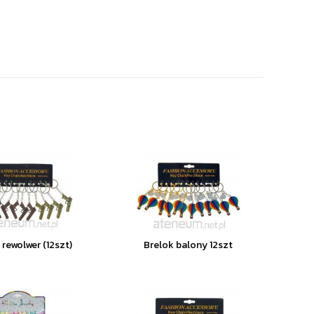
 rewolwer (12szt)
Brelok balony 12szt