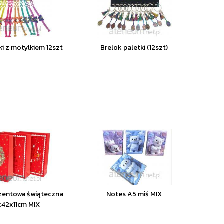
ki z motylkiem 12szt
Brelok paletki (12szt)
zentowa świąteczna
Notes A5 miś MIX
x42x11cm MIX