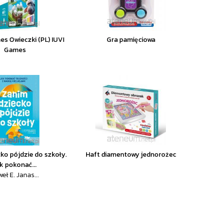
s Owieczki (PL) IUVI
Gra pamięciowa
Games
ko pójdzie do szkoły.
Haft diamentowy jednorożec
k pokonać...
eł E. Janas...