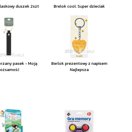
laskowy duszek 2szt
Brelok cool. Super dzieciak
órzany pasek - Moją
Berlok prezentowy z napisem
tożsamość
Najlepsza