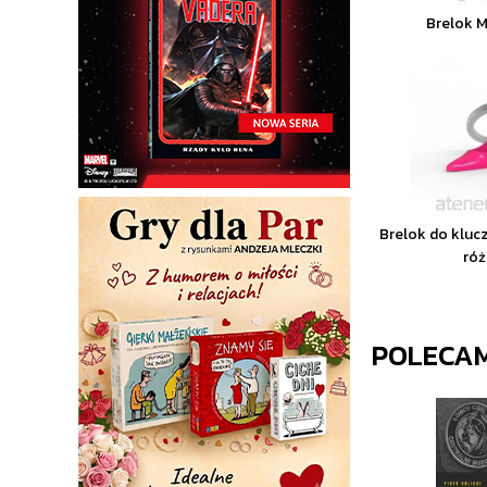
Brelok M
Brelok do klucz
ró
POLECA