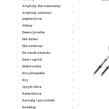
Artykuły dla niemowląt
Artykuły szkolne i
papiernicze
Atlasy
Dewocjonalia
Dla dzieci
Dla zwierząt
Do nauki zawodu
Dom i ogród
Elektronika
Encyklopedie
Gry
Języki obce
Kalendarze
Karnety i pocztówki
Kodeksy