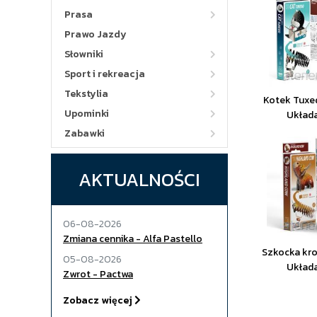
Prasa
Prawo Jazdy
Słowniki
Sport i rekreacja
Tekstylia
Kotek Tuxe
Upominki
Układ
Zabawki
AKTUALNOŚCI
06-08-2026
Zmiana cennika - Alfa Pastello
Szkocka kro
05-08-2026
Układ
Zwrot - Pactwa
Zobacz więcej