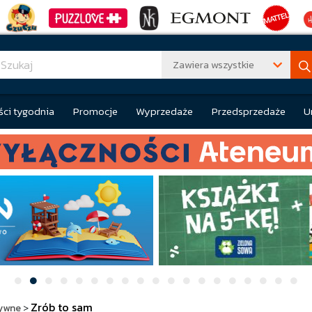
Zawiera wszystkie
ci tygodnia
Promocje
Wyprzedaże
Przedsprzedaże
U
Zrób to sam
ywne
>