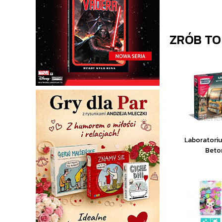
ZRÓB TO
Laboratori
Beto