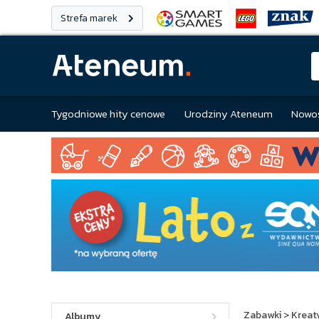
Strefa marek
Tygodniowe hity cenowe
Urodziny Ateneum
Nowoś
Zabawki
>
Kreat
Albumy