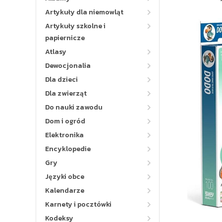
Artykuły dla niemowląt
Artykuły szkolne i
papiernicze
Atlasy
Dewocjonalia
Dla dzieci
Dla zwierząt
Do nauki zawodu
Dom i ogród
Elektronika
Encyklopedie
Gry
Języki obce
Kalendarze
Karnety i pocztówki
Kodeksy