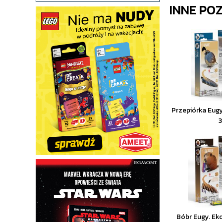
INNE PO
Przepiórka Eug
Bóbr Eugy. Ek