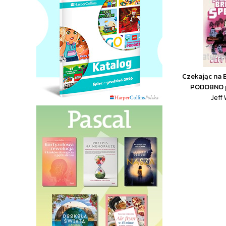
Czekając na B
PODOBNO p
Jeff