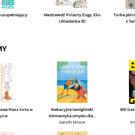
 uzupełniający
Niedźwiedź Polarny Eugy. Eko
Torba płóc
Układanka 3D
z fa
MY
nowa Masz kota w
Wakacyjne łamigłówki.
Bill Gat
ążce
Gimnastyka umysłu dla...
Gareth Moore
An