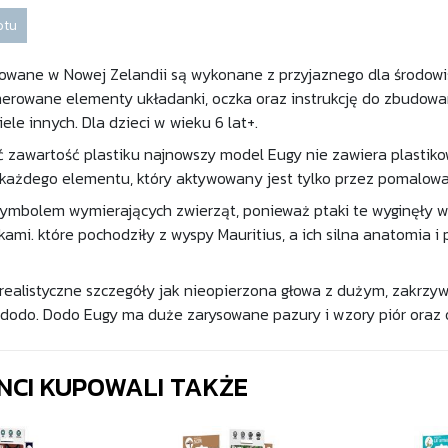
otu
owane w Nowej Zelandii są wykonane z przyjaznego dla środowi
rowane elementy układanki, oczka oraz instrukcję do zbudowania
ele innych. Dla dzieci w wieku 6 lat+.
 zawartość plastiku najnowszy model Eugy nie zawiera plastikowe
 każdego elementu, który aktywowany jest tylko przez pomalo
symbolem wymierających zwierząt, ponieważ ptaki te wyginęły w n
ami. które pochodziły z wyspy Mauritius, a ich silna anatomia i
ealistyczne szczegóły jak nieopierzona głowa z dużym, zakrzy
dodo. Dodo Eugy ma duże zarysowane pazury i wzory piór oraz o
ENCI KUPOWALI TAKŻE