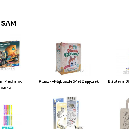
 SAM
um Mechaniki
Pluszki-Kłębuszki 54el Zajączek
Biżuteria 
niarka