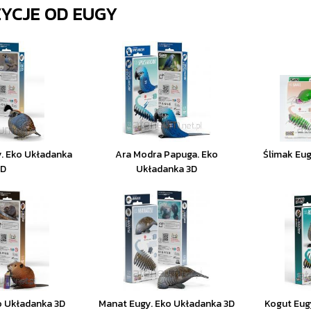
ZYCJE OD
EUGY
y. Eko Układanka
Ara Modra Papuga. Eko
Ślimak Eug
3D
Układanka 3D
o Układanka 3D
Manat Eugy. Eko Układanka 3D
Kogut Eug