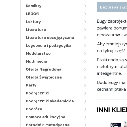
Komiksy
Bez prawa zwr
LEGO®
Eugy zaprojekt
Lektury
zawiera ponume
Literatura
dinozaurów i wi
Literatura obcojęzyczna
Aby zmniejszyć
Logopedia i pedagogika
na tylną część
Modelarstwo
Ptaki dodo są 
Multimedia
nielotnymi ptak
Oferta Nagrodowa
inteligentne.
Oferta Świąteczna
Dodo Eugy ma r
Party
cechami ptaka 
Podręczniki
Podręczniki akademickie
INNI KLI
Podróże
Pomoce edukacyjne
Poradniki metodyczne