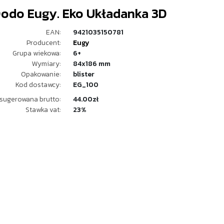
Dodo Eugy. Eko Układanka 3D
EAN:
9421035150781
Producent:
Eugy
Grupa wiekowa:
6+
Wymiary:
84x186 mm
Opakowanie:
blister
Kod dostawcy:
EG_100
sugerowana brutto:
44.00zł
Stawka vat:
23%