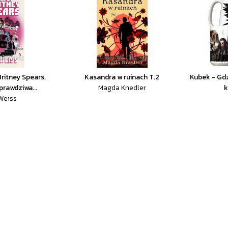
ritney Spears.
Kasandra w ruinach T.2
Kubek - Gdz
rawdziwa...
Magda Knedler
k
 Weiss