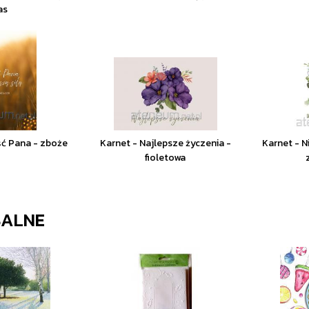
as
ść Pana - zboże
Karnet - Najlepsze życzenia -
Karnet - N
fioletowa
SALNE