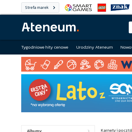
Strefa marek
Tygodniowe hity cenowe
Urodziny Ateneum
Nowoś
Karnety i poczt
Albumy